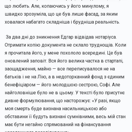
що любить. Але, копаючись у його минулому, я
швидко зрозуміла, що це був лише фасад, за яким
ховалася набагато складніша і брудніша реальність.
За два дні до зникнення Едгар відвідав нотаріуса.
Отримати копію документа не склало труднощів. Коли
я прочитала його, у мене похололо всередині. Це був
оновлений заповіт. Вся його велика частка в стартапі,
заощадження, майно — все переписувалося не на
батьків і не на Лію, а в недоторканний фонд з єдиним
бенефіціаром — його молодшою сестрою, Софі. Але
найголовніше було не в цьому. У тексті було присутнє
дивне формулювання, що насторожує: «У разі, якщо
моя смерть буде визнана насильницькою або
обставини її будуть визнані сумнівними, весь мій стан
має бути негайно спрямований на фінансування