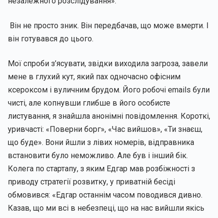
незалежного розслідування».
Він не просто зник. Він передбачав, що може вмерти. І
він готувався до цього.
Мої спроби з’ясувати, звідки виходила загроза, завели
мене в глухий кут, який пах одночасно офісним
ксероксом і вуличним брудом. Його робочі emails були
чисті, але копнувши глибше в його особисте
листування, я знайшла анонімні повідомлення. Короткі,
уривчасті: «Поверни борг», «Час вийшов», «Ти знаєш,
що буде». Вони йшли з лівих номерів, відправника
встановити було неможливо. Але був і інший бік.
Колега по стартапу, з яким Едгар мав розбіжності з
приводу стратегії розвитку, у приватній бесіді
обмовився: «Едгар останнім часом поводився дивно.
Казав, що ми всі в небезпеці, що на нас вийшли якісь