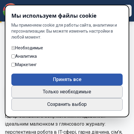
Dzen
Way
Мы используем файлы cookie
Мы применяем cookie для работы сайта, аналитики и
персонализации. Вы можете изменить настройки в
любой момент.
Не тією стежкою.
/
Глава 5. Як із цим боротися? Від імені
Розалі
Необходимые
Глава 5. Як із цим боротися? Від
Аналитика
імені Розалі
Маркетинг
Глава 5 из 17
Принять все
Только необходимые
A-
A+
Тема
Шрифт
Сохранить выбор
Едгар Саліванс. З боку його життя здавалося
ідеальним малюнком з глянсового журналу:
перспективна робота в IT-сфері, гарна дівчина, сім’я,