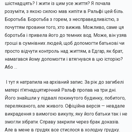
шістнадцять? І жити із цим усе життя? Я почала
розуміти, з якою силою мав кипіти в Ральфі цей біль.
Боротьба. Боротьба з горем, з несправедливістю, з
почуттям провини того, хто вижив. Можливо, саме ця
боротьба і привела його до темних вод. Може, він узяв
гроші в сумнівних людей, щоб допомогти батькові чи
просто відчути контроль над життям, а Едгар, як брат,
намагався йому допомогти і втягнувся в цю історію?
Або …
І тут я натрапила на архівний запис. За рік до загибелі
матері п’ятнадцятирічний Ральф пропав на три дні.
Його знайшли у підвалі покинутого будинку, побитого,
переляканого, але живого. Офіційна версія — невдале
викрадення з вимогою викупу, яку його батьки так і не
змогли зібрати. Справу закрили через брак доказів.
Але в мене в грудях все стислося в холодну грудку.