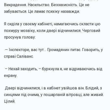
Викрадення. Насильство. Беззахисність. Це не
забувається. Це ламає психіку назавжди.
Я сиділа у своєму кабінеті, намагаючись скласти цю
похмуру мозаїку, коли двері відчинилися. Черговий
просунув голову:
— Інспекторе, вас тут… Громадянин питає. Говорить, у
справі Саліванс.
– Нехай заходить, – буркнула я, не відриваючись від
екрану.
Двері відчинилися, і в кабінет увійшов він. Блідий, з
синцями під очима, у пошарпаній вітровці, але живий.
Цілий.