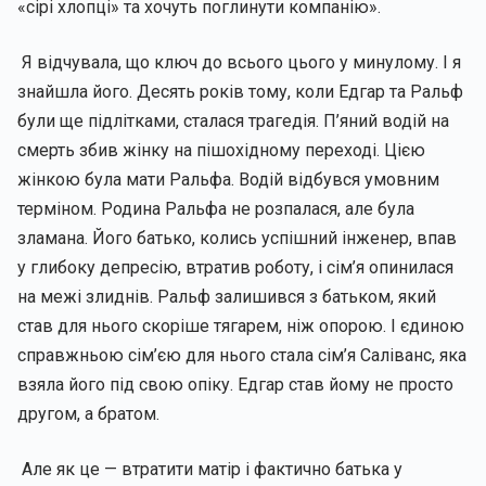
«сірі хлопці» та хочуть поглинути компанію».
Я відчувала, що ключ до всього цього у минулому. І я
знайшла його. Десять років тому, коли Едгар та Ральф
були ще підлітками, сталася трагедія. П’яний водій на
смерть збив жінку на пішохідному переході. Цією
жінкою була мати Ральфа. Водій відбувся умовним
терміном. Родина Ральфа не розпалася, але була
зламана. Його батько, колись успішний інженер, впав
у глибоку депресію, втратив роботу, і сім’я опинилася
на межі злиднів. Ральф залишився з батьком, який
став для нього скоріше тягарем, ніж опорою. І єдиною
справжньою сім’єю для нього стала сім’я Саліванс, яка
взяла його під свою опіку. Едгар став йому не просто
другом, а братом.
Але як це — втратити матір і фактично батька у