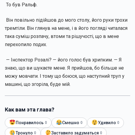
То був Ральф.
Він повільно підійшов до мого столу, його руки трохи
тремтіли. Він глянув на мене, і в його погляді читалася
така суміш розпачу, втоми та рішучості, що в мене
перехопило подих.
— Інспектор Розалі? — його голос був хрипким. — Я
знаю, що ви шукаєте мене. Я прийшов, бо більше не
можу мовчати. І тому що боюся, що наступний труп у
машині, що згоріла, буде мій.
Как вам эта глава?
Понравилось
Смешно
Удивило
0
0
0
Тронуло
Заставило задуматься
0
0