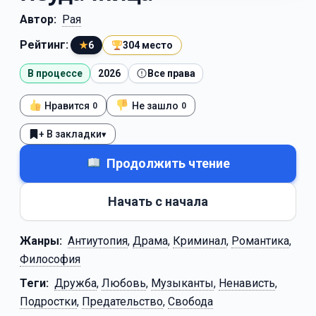
Автор:
Рая
Рейтинг:
★
6
304 место
В процессе
2026
Все права
Нравится
Не зашло
0
0
+ В закладки
▾
Продолжить чтение
Начать с начала
Жанры:
Антиутопия
,
Драма
,
Криминал
,
Романтика
,
Философия
Теги:
Дружба
,
Любовь
,
Музыканты
,
Ненависть
,
Подростки
,
Предательство
,
Свобода