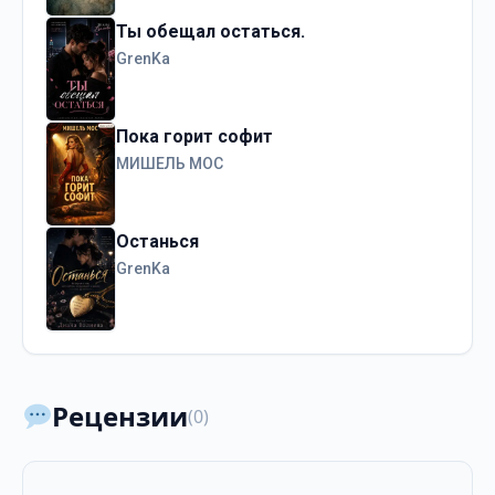
Ты обещал остаться.
GrenKa
Пока горит софит
МИШЕЛЬ МОС
Останься
GrenKa
Рецензии
(0)