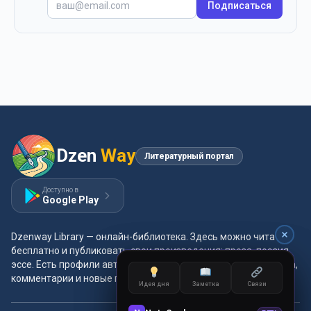
Подписаться
Dzen
Way
Литературный портал
Доступно в
Google Play
Dzenway Library — онлайн-библиотека. Здесь можно читать
бесплатно и публиковать свои произведения: проза, поэзия,
эссе. Есть профили авторов, жанры и метки, удобная читалка,
комментарии и новые главы каждый день.
Идея дня
Заметка
Связи
Идея дня
Заметка
Связи