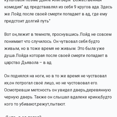
комедия” ад предствавлял из себя 9 кругов ада. Здесь
же Лойд после своей смерти попадает в ад, где ему
предстоит долгий путь”
Вот он,лежит в темноте, проснувшись Лойд не совсем
понимает что случилось. Он чутвовал себя будто
живым, но в тоже время не живым. Это была уже
душа Лойда которая после своей смерти попадает в
царство Дьявола – в ад.
Он поднялся на ноги, но в то же время не чуствовал
их,он потрогал своё лицо, но не чустововал его.
Осмотревши метсность он увидел дверь,деревянную
черную дверь. Также он слышал вдалеке крики,будто
кого то убивают,режут,пытают.