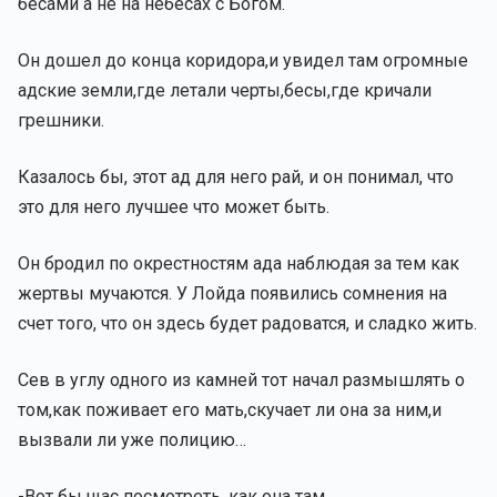
бесами а не на небесах с Богом.
Он дошел до конца коридора,и увидел там огромные
адские земли,где летали черты,бесы,где кричали
грешники.
Казалось бы, этот ад для него рай, и он понимал, что
это для него лучшее что может быть.
Он бродил по окрестностям ада наблюдая за тем как
жертвы мучаются. У Лойда появились сомнения на
счет того, что он здесь будет радоватся, и сладко жить.
Сев в углу одного из камней тот начал размышлять о
том,как поживает его мать,скучает ли она за ним,и
вызвали ли уже полицию…
-Вот бы щас посмотреть, как она там.