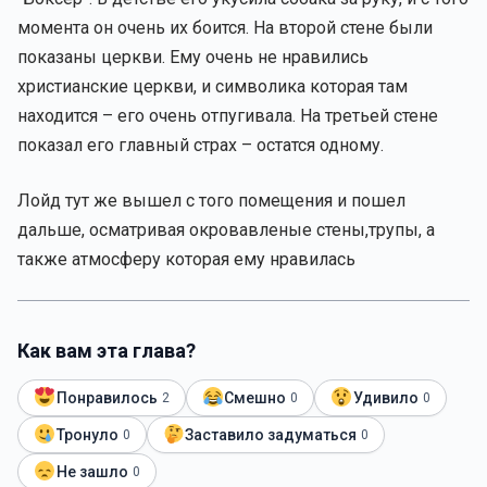
момента он очень их боится. На второй стене были
показаны церкви. Ему очень не нравились
христианские церкви, и символика которая там
находится – его очень отпугивала. На третьей стене
показал его главный страх – остатся одному.
Лойд тут же вышел с того помещения и пошел
дальше, осматривая окровавленые стены,трупы, а
также атмосферу которая ему нравилась
Как вам эта глава?
Понравилось
Смешно
Удивило
2
0
0
Тронуло
Заставило задуматься
0
0
Не зашло
0