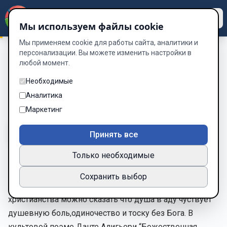
Dzen
Way
Мы используем файлы cookie
Мы применяем cookie для работы сайта, аналитики и
персонализации. Вы можете изменить настройки в
любой момент.
НЕУПОКОЕНЫЙ ВО МРАКЕ
/
ГЛАВА 2. ДОБРО ПОЖАЛОВАТЬ
ГЛАВА 2. ДОБРО ПОЖАЛОВАТЬ
Необходимые
Аналитика
Глава 2 из 8
Маркетинг
A-
A+
Тема
Шрифт
Принять все
Только необходимые
“По Библейскому закону всякая нераскаеная душа
Сохранить выбор
после смерти попадает в ад. С точки зрения
христианства можно сказать что душа в аду чуствует
душевную боль,одиночество и тоску без Бога. В
культовой поэме Данте Алигьери “Божественная