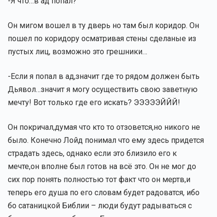
-Я что…в ад попал?
Он мигом вошел в ту дверь но там был коридор. Он
пошел по коридору осматривая стены сделаные из
пустых лиц, возможно это грешники…
-Если я попал в ад,значит где то рядом должен быть
Дьявол…значит я могу осуществить свою заветную
мечту! Вот только где его искать? ЭЭЭЭЭЙЙЙ!
Он покричал,думая что кто то отзовется,но никого не
было. Конечно Лойд понимал что ему здесь придется
страдать здесь, однако если это близило его к
мечте,он вполне был готов на всё это. Он не мог до
сих пор понять полностью тот факт что он мертв,и
теперь его душа по его словам будет радоватся, ибо
бо сатаницкой Библии – люди будут радываться с