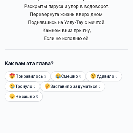
Раскрыты паруса и упор в водоворот.
Перевёрнута жизнь вверх дном.
Поднявшись на Уллу-Тау с мечтой.
Камнем вниз прыгну,
Если не исполню её.
Как вам эта глава?
Понравилось
Смешно
Удивило
2
0
0
Тронуло
Заставило задуматься
0
0
Не зашло
0