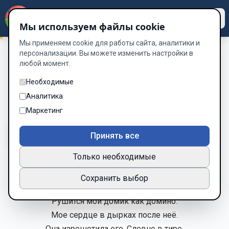
Dzen
Way
Мы используем файлы cookie
Мы применяем cookie для работы сайта, аналитики и
персонализации. Вы можете изменить настройки в
любой момент.
Ода Алистера
/
Глава 5 Мечта
Глава 5 Мечта
Необходимые
Аналитика
Глава 5 из 18
Маркетинг
A-
A+
Тема
Шрифт
Принять все
Только необходимые
Всё решено. Жизнь театр.
Сохранить выбор
Моя судьба – трагическое шапито.
Рушится мой домик как домино.
Мое сердце в дырках после неё.
Она изрешетила его. Словно в тире,