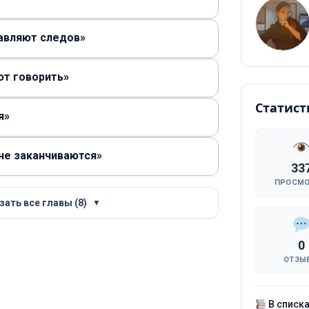
авляют следов»
ют говорить»
Статист
я»
не заканчиваются»
33
ПРОСМ
зать все главы (8)
▼
0
ОТЗЫ
В списк