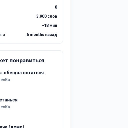
8
3,900 слов
~18 мин
ено
6 months назад
ет понравиться
ы обещал остаться.
renKa
станься
renKa
ача (демо)