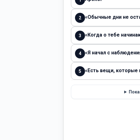
1
«Обычные дни не ост
2
«Когда о тебе начина
3
«Я начал с наблюдени
4
«Есть вещи, которые 
5
Пока