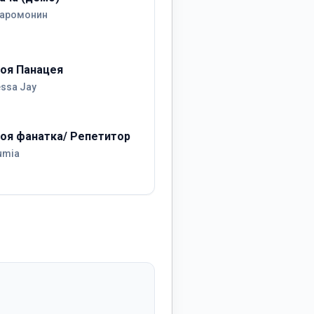
аромонин
оя Панацея
essa Jay
оя фанатка/ Репетитор
umia