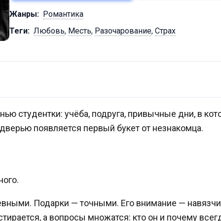
Жанры:
Романтика
Теги:
Любовь
,
Месть
,
Разочарование
,
Страх
ью студентки: учёба, подруга, привычные дни, в кот
ё дверью появляется первый букет от незнакомца.
ного.
вными. Подарки — точными. Его внимание — навязч
тирается, а вопросы множатся: кто он и почему все