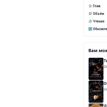
Глав
Объём
Чтение
Обновл
Вам мож
Т
G
О
G
Д