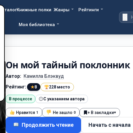
Каталог
Книжные полки
Жанры
Рейтинги
Моя библиотека
Он мой тайный поклонник
Автор:
Камилла Блэквуд
Рейтинг:
★
8
228 место
В процессе
С указанием автора
Нравится
Не зашло
+ В закладки
▾
1
0
Продолжить чтение
Начать с начала