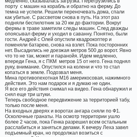
медленно, сказывалась загрузка. Перегрузились в
порту
с машин на корабль и обратно на ферму. До
темна не успели. Решили переночевать дома, спали
как убитые. С рассветом снова в путь. На этот раз
подняли беспилотник за 20 км до фактории. Вокруг
фермы в траве заметили следы машин. След дважды
опоясывал ферму и уходил в саванну. Понятно, были
гости. Андрей с Олей опустили квадрокоптер и
поменяли батарею, снова на взлет. Пока посторонних
нет. Высадились не доезжая метров 500 до ворот. Явно
что то не так, может и паранойя. Идем медленно,
впереди Гена, я с ПКМ
метров 15 от него. Гена поднял
руку, внимание. Опустился на колени и что то стал
копаться в земле. Подозвал меня.
Мина противопехотная М16 америкосовая, нажимного
действия. Это нам подарок и я думаю не один.
Я все его действия снимал на видео. Гена обнаружил и
снял еще три штуки.
Теперь свободное передвижение за территорией табу,
только после меня.
На входных дверях и воротах ангара сняли по Ф1.
Осколочные гранаты. На осмотр территории ушло
более 2 часов, пока Генка разрешил всем остальным
расслабиться и заняться делами. К вечеру Леха завел
подъемный кран, но продолжал возиться с