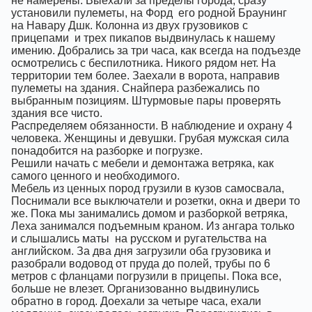
не намерены. Выехали за пределы города, сразу
установили пулеметы, на Форд
его родной Браунинг
на Навару Дшк. Колонна из двух грузовиков с
прицепами
и трех пикапов выдвинулась к нашему
имению. Добрались за три часа, как всегда на подъезде
осмотрелись с беспилотника. Никого рядом нет. На
территории тем более. Заехали в ворота, направив
пулеметы на здания. Снайпера разбежались по
выбранным позициям. Штурмовые пары проверять
здания все чисто.
Распределяем обязанности. В наблюдение и охрану 4
человека. Женщины и девушки. Грубая мужская сила
понадобится на разборке и погрузке.
Решили начать с мебели и демонтажа ветряка, как
самого ценного и необходимого.
Мебель из ценных пород грузили в кузов самосвала,
Поснимали все выключатели и розетки, окна и двери то
же. Пока мы занимались домом и разборкой ветряка,
Леха занимался подъемным краном. Из ангара только
и слышались маты
на русском и ругательства на
английском. За два дня загрузили оба грузовика и
разобрали водовод от пруда до полей, трубы по 6
метров с фланцами погрузили в прицепы. Пока все,
больше не влезет. Организованно выдвинулись
обратно в город. Доехали за четыре часа, ехали