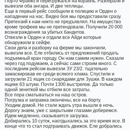
Порто Франко и перегружался на корабль. Разобрали и
вывезли оба ангара. И две теплицы.
Еще в первый рейс сообщили в полицию и Орден о
нападении на нас. Видео боя мы предоставили сразу.
Претензий к нам никто не предъявлял. На имущество
кроме трофеев мы не претендовали. Получили 20 000
вознаграждения за убитых бандитов.
Отвезли в Орден и отдали все Айди которые
обнаружили в сейфе.
Свои дела и разборку на ферме мы закончили,
вывезли все. Еле отбились от предложений продать
подъемный кран городу. Он нам самим нужен. Сказали
через год подумаем, а сейчас сами строим много. С
последним рейсом вывезли ЗУ 23/2. тщательно
замаскировав ее среди всякого хлама. Спустили и
загрузили 21 ящик со снарядами для Зушки. В каждом
ящике 63 штуки. Почти 1300 выстрелов. Да только
одной зениткой мы отбили все затраты.
Все пора сматываться на наш остров.
Погрузка и заправка окончены, все на борту.
Уходим домой. Не стали ждать утра вышли в ночь.
Дорогу знаем, уже с закрытыми глазами доберемся.
Идем медленно, сказывается загрузка.
Добирались 10 суток, наотдыхались за это время все. В
конце что то стал подтраивать движок. Еле добрались