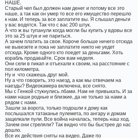
НАШЕ.
Старый чел был должен нам денег и потому все это
наше, а так как он умер то все его имущество перешло
к нам. И теперь за все заплатите вы. Я слышал деньги
у вас водятся. Так что с вас 200 штук.
А что ж вы тупанули когда могли бы купить у вдовы все
это за 25 штук и не париться.
А зачем платить за свое. Короче больше ничего отсюда
не вывезете и пока не заплатите никто не уедет
отсюда. Кроме одного кто поедет за деньгами. Хоть
корабль продавайте. Срок вам неделя.
Они сели в пикап и отъехали к своим, на расстояние с
пол километра.
Ну и
что скажешь друг мой.
Ну а что говорить, это наезд, а как мы отвечаем на
наезды? Видеокамера включена, все снято.
Мы с Генкой стукнулись лбами. Нам не привыкать. И за
нами наши родные и близкие, да не только за нами а
рядом с нами.
Зашли за ворота, только подошли к дому как
послышался татаканье пулемета, по ангару и домам
защелкали пули. Все война началась, теперь наш ход.
Зачем они стреляли? Так видно что бы быстрее до нас
дошло.
Все их действия сняты на видео. Даже по