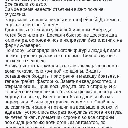
Все свезли во двор.
Самое время нанести ответный визит, пока не
очухались.
Загрузились в наши пикапы и в трофейный. До темна
еще часа четыре. Успеем.
Двигались по следам ушедшей машины. Впереди
летел беспилотник. Доехали быстро, не доезжая два
километра, остановились и направили беспилотник
на
ферму Альварес.
По двору
беспорядочно бегали фигуры людей, вдали
пылил грузовик удаляясь от фермы. Видно в кузове
несколько человек.
В пикап что то загружали, а возле крыльца основного
дома лежала тело крупной женщины. Видать
оставшиеся бандиты пристрелили мамашу братьев, и
теперь грабят
факторию. Заметили квадрокоптер, и
открыли огонь. Пришлось уводить его в сторону. Я с
Геной и еще один пикап объехали ферму и перекрыли
дорогу
на выезд. Всего ворот было двое, и оба мы
перекрыли. Взяли под прицел пулеметов. Снайпера
высадились и заняли позиции на возвышенностях. И
едва мы
устроились как распахнулись ворота и оттуда
вылетел пикап, пулеметчик строчил во все стороны,
все сидящие то же вели огонь из автоматов, по
невидимым целям. Правда проехали они не долго,