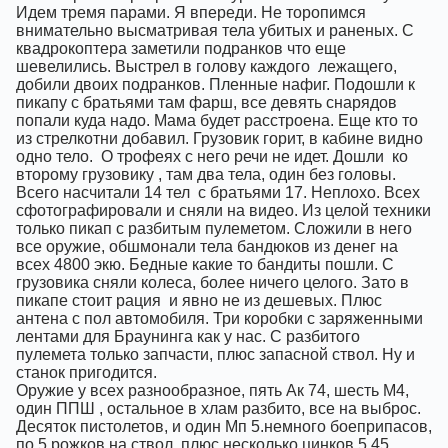
Идем тремя парами. Я впереди. Не торопимся
внимательно высматривая тела убитых и раненых. С
квадрокоптера заметили подранков что еще
шевелились. Выстрел в голову каждого
лежащего,
добили двоих подранков. Пленные нафиг. Подошли к
пикапу с братьями там фарш, все девять снарядов
попали куда надо. Мама будет расстроена. Еще кто то
из стрелкотни добавил. Грузовик горит, в кабине видно
одно тело.
О трофеях с него речи не идет. Дошли
ко
второму грузовику , там два тела, один без головы.
Всего насчитали 14 тел
с братьями 17. Неплохо. Всех
сфотографировали и сняли на видео. Из целой техники
только пикап с разбитым пулеметом. Сложили в него
все оружие, обшмонали тела бандюков из денег на
всех 4800 экю. Бедные какие то бандиты пошли. С
грузовика сняли колеса, более ничего целого. Зато в
пикапе стоит рация
и явно не из дешевых. Плюс
антена с пол автомобиля. Три коробки с заряженными
лентами для Браунинга как у нас. С разбитого
пулемета только запчасти, плюс запасной ствол. Ну и
станок пригодится.
Оружие у всех разнообразное, пять Ак 74, шесть М4,
один ППШ , остальное в хлам разбито, все на выброс.
Десяток пистолетов, и один Мп 5.немного боеприпасов,
по 5 рожков на ствол, плюс несколько цинков 5.45.