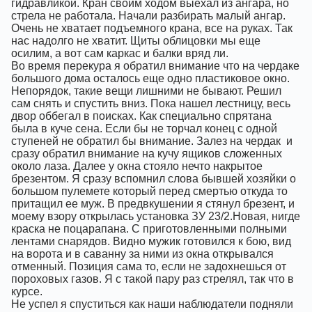
гидравликой. Кран своим ходом выехал из ангара, но
стрела не работала. Начали разбирать малый ангар.
Очень не хватает подъемного крана, все на руках. Так
нас надолго не хватит. Щиты облицовки мы еще
осилим, а вот сам каркас и балки вряд ли.
Во время перекура я обратил внимание что на чердаке
большого дома осталось еще одно пластиковое окно.
Непорядок, такие вещи лишними не бывают. Решил
сам снять и спустить вниз. Пока нашел лестницу, весь
двор оббегал в поисках. Как специально спрятана
была в куче сена. Если бы не торчал конец с одной
ступеней не обратил бы внимание. Залез на чердак
и
сразу обратил внимание на кучу ящиков сложенных
около лаза. Далее у окна стояло нечто накрытое
брезентом. Я сразу вспомнил слова бывшей хозяйки о
большом пулемете который перед смертью откуда то
притащил ее муж. В предвкушении я стянул брезент, и
моему взору открылась установка ЗУ 23/2.Новая, нигде
краска не поцарапана. С приготовленными полными
лентами снарядов. Видно мужик готовился к бою, вид
на ворота и в саванну за ними из окна открывался
отменный. Позиция сама то, если не задохнешься от
пороховых газов. Я с такой пару раз стрелял, так что в
курсе.
Не успел я спуститься как наши наблюдатели подняли