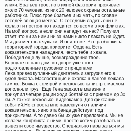
улики. Братьев трое, но в ихней фактории проживает
около 70 человек, из них 20 человек охраны остальные
работники. Плюс трое братьев и их мать, по словам
соседей злющая мегера. С соседями ладить они не
желают и постоянно находятся со всеми в конфликтах.
На мой вопрос, а если они нападут на нас? Получил
ответ что ни за ними ни за нами никто плакать не будет.
Мы для местных чужаки. И они то же. Все разборки за
территорией города приоритет Ордена. Есть
доказательства нападения, честь тебе и хвала.
Победил еще лучше, вознаграждение твое.
Вернулся в наш дом, во дворе уже стоят
подготовленные грузовики с прицепами.
Леха привез купленный двигатель и загрузил его в
кузов пикапа. Маслостанция и охапка шлангов лежала
там же. Бочка с солярой и несколько канистр с маслом
дополняли груз.
Еще Гена заехал в магазин и
прикупил четыре рации ходи болтайки с приемом до 3х
км. А так же несколько
видеокамер. Для фиксации
событий.Не спроста мне намекнули о наличии
доказательств, явно эта банда действует под
прикрытием. А то давно бы их уже переловили. Мы не
желаем конфликта с ними, просто хотим разобрать и
вывезти свое имущество. Специально нарываться мы