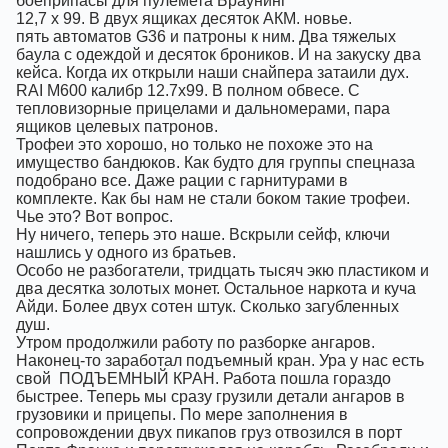
боеприпасы для пулемета Браунинг
12,7 х 99. В двух ящиках десяток АКМ. новье.
пять автоматов G36 и патроны к ним. Два тяжелых
баула с одеждой и десяток броников. И на закуску два
кейса. Когда их открыли наши снайпера затаили дух.
RAI M600 калибр 12.7х99. В полном обвесе. С
тепловизорные прицелами и дальномерами, пара
ящиков целевых патронов.
Трофеи это хорошо, но только не похоже это на
имущество бандюков. Как будто для группы спецназа
подобрано все. Даже рации с гарнитурами в
комплекте. Как бы нам не стали боком такие трофеи.
Чье это? Вот вопрос.
Ну ничего, теперь это наше. Вскрыли сейф, ключи
нашлись у одного из братьев.
Особо не разбогатели, тридцать тысяч экю пластиком и
два десятка золотых монет. Остальное наркота и куча
Айди. Более двух сотен штук. Сколько загубленных
душ.
Утром продолжили работу по разборке ангаров.
Наконец-то заработал подъемный кран. Ура у нас есть
свой
ПОДЪЕМНЫЙ КРАН. Работа пошла гораздо
быстрее. Теперь мы сразу грузили детали ангаров в
грузовики и прицепы. По мере заполнения в
сопровождении двух пикапов груз отвозился в порт