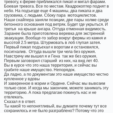
тревогу, к ферме приближался пикап и мигал фарами.
Боевая тревога. Все по местам. Квадрокоптер поднят в
небо. На подъезде еще 4 машины, два пикапа и два
грузовика, с людьми. Сбоку пара
мотоциклистов.
Наши снайпера заняли позиции, две пары холме среди
бетонного основания под ветряк. Будет где укрыться. И
третья
на крыше ангара. Оттуда отменная видимость.
Заранее была приготовлена веревка для экстренной
эвакуации. Вообще-то забор вокруг фермы из камня и
высотой 2.5 метра. Штурмовать в лоб глупая затея.
Первый пикап подъехал к воротам и остановился,
посигналив.
Оттуда вышли три чела без оружия.
Навстречу им вышел я и Гена
так же без оружия.
Первым заговорил старший
из них, на вид лет 40.
Вы в курсе что это наша территория, и сейчас вы
грабите наше имущество. Непорядок.
Да ладно, а по документам это наше имущество честно
купленное у вдовы
И заверенное в мэрии и Ордене. Сейчас мы вывозим
только свое. И когда мы закончим, можете занимать эту
территорию. А пока предлагаю покинуть нас и не
отвлекать.
Сказал я в ответ.
Ты какой то непонятливый, вы думаете почему тут все
сохранилось и не было разграблено? Потому что это