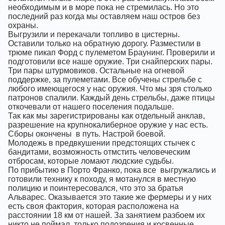
необходимым и в море пока не стремилась. Но это
последний раз когда мы оставляем наш остров без
охраны.
Выгрузили и перекачали топливо в цистерны.
Оставили только на обратную дорогу. Разместили в
трюме пикап Форд с пулеметом Браунинг. Проверили и
подготовили все наше оружие. Три снайперских пары.
Три пары штурмовиков. Остальные на огневой
поддержке, за пулеметами. Все обучены стрельбе с
любого имеющегося у нас оружия. Что мы зря столько
патронов спалили. Каждый день стрельбы, даже птицы
откочевали от нашего поселения подальше.
Так как мы зарегистрированы как отдельный анклав,
разрешение на крупнокалиберное оружие у нас есть.
Сборы окончены
в путь. Настрой боевой.
Молодежь в предвкушении предстоящих стычек с
бандитами, возможность отмстить человеческим
отбросам, которые ломают людские судьбы.
По прибытию в Порто Франко, пока все
выгружались и
готовили технику к походу, я мотанулся в местную
полицию и поинтересовался, что это за братья
Альварес. Оказывается это такие же фермеры и у них
есть своя фактория, которая расположена на
расстоянии 18 км от нашей. За занятием разбоем их
никто не поймал, только подозрения и косвенные