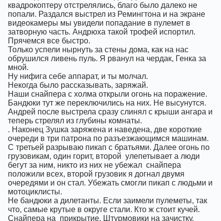
квадрокоптеру отстрелялись, благо было далеко не
попали. Раздался выстрел из Ремингтона и на экране
видеокамеры мы увидели попадание в пулемет в
затворную часть. Андрюха такой трофей испортил.
Прячемся все быстро.
Только успели нырнуть за стены дома, как на нас
обрушился ливень пуль. Я рванул на чердак, Генка за
мной.
Ну нифига себе аппарат, и ты молчал.
Некогда было рассказывать, заряжай.
Наши снайпера с холма открыли огонь на поражение.
Бандюки тут же переключились на них. Не высунутся.
Андрей после выстрела сразу слинял с крыши ангара и
теперь стрелял из глубины комнаты.
. Наконец Зушка заряжена и наведена, две короткие
очереди в три патрона по разъезжающимся машинам.
С третьей разрываю пикап с братьями. Далее огонь по
грузовикам, один горит, второй
улепетывает а люди
бегут за ним, никто из них не убежал
снайпера
положили всех, второй грузовик я догнал двумя
очередями и он стал. Убежать смогли пикап с людьми и
мотоциклисты.
Не бандюки а дилетанты. Если заимели пулеметы, так
что, самые крутые в округе стали. Кто ж стоит кучей.
Снайпера на
прикрытие. Штурмовики на зачистку.