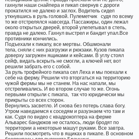
гахнули наши снайпера и пикап свернув с дороги
прокатился не далеко и заглох. Водитель сидел
уткнувшись в руль головой. Пулеметчик
судя по всему
то же отстрелялся навсегда. Пассажиры, один лежал
около открытых дверей, второй улепетывал в степь,
правда не далеко. Гахнул выстрел и бандит упал.Все
противники кончились.
Подъехали к пикапу, все мертвы. Обшмонали
тела, сняли с них разгрузки и рюкзаки. Кузов пикапа
доверху загружен ящиками и кейсами. В углу стоял
сейф, видать вскрыть не смогли, а ключей нет, вот
решили забрать его с собой.
За руль трофейного пикапа сел Леха и мы поехали к
себе на ферму. Решили что вторгаться на территорию
чужой фермы мы не станем. На нас напали, мы
отстреливались. И во втором случае то же. Огонь
первыми открыли с пикапа,
так что юридически мы
прикрыты со всех сторон.
Вернулись засветло. И снова без потерь слава богу.
Утром наведаемся к соседям и разузнаем что там и
как. Судя по видео с квадрокоптера на ферме
Альварес бандюков не осталось, люди бродят по
территории а некоторые машут руками. Все завтра.
Решили посмотреть что в ящиках в пикапе. В основном