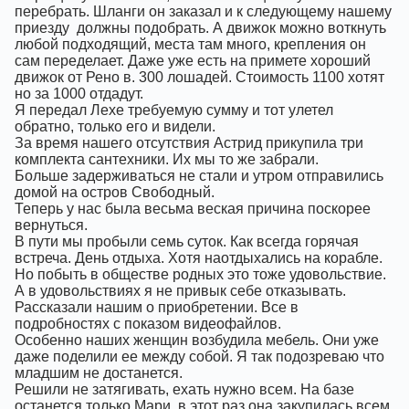
перебрать. Шланги он заказал и к следующему нашему
приезду
должны подобрать. А движок можно воткнуть
любой подходящий, места там много, крепления он
сам переделает. Даже уже есть на примете хороший
движок от Рено в. 300 лошадей. Стоимость 1100 хотят
но за 1000 отдадут.
Я передал Лехе требуемую сумму и тот улетел
обратно, только его и видели.
За время нашего отсутствия Астрид прикупила три
комплекта сантехники. Их мы то же забрали.
Больше задерживаться не стали и утром отправились
домой на остров Свободный.
Теперь у нас была весьма веская причина поскорее
вернуться.
В пути мы пробыли семь суток. Как всегда горячая
встреча. День отдыха. Хотя наотдыхались на корабле.
Но побыть в обществе родных это тоже удовольствие.
А в удовольствиях я не привык себе отказывать.
Рассказали нашим о приобретении. Все в
подробностях с показом видеофайлов.
Особенно наших женщин возбудила мебель. Они уже
даже поделили ее между собой. Я так подозреваю что
младшим не достанется.
Решили не затягивать, ехать нужно всем. На базе
останется только Мари, в этот раз она закупилась всем