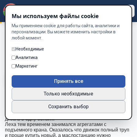
Dzen
Way
Мы используем файлы cookie
Мы применяем cookie для работы сайта, аналитики и
персонализации. Вы можете изменить настройки в
любой момент.
Островитяне
/
Территирия
Территирия
Необходимые
Аналитика
Глава 18 из 27
Маркетинг
A-
A+
Тема
Шрифт
Принять все
Только необходимые
А пока поснимали емкости с прицепов и загрузили их
Сохранить выбор
на наш корабль.
Заполнили баки и все бочки топливом. Залив в две
дизель в одну бензин.
Леха тем временем занимался агрегатами с
подъемного крана. Оказалось что движок полный труп
и проще купить новый, а маслостанцию нужно