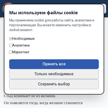
Dzen
Way
Мы используем файлы cookie
Мы применяем cookie для работы сайта, аналитики и
персонализации. Вы можете изменить настройки в
любой момент.
ПАРАДОКС
/
Глава 13. Стыд желания
Глава 13. Стыд желания
Необходимые
Аналитика
Глава 15 из 35
Маркетинг
A-
A+
Тема
Шрифт
Принять все
Только необходимые
Глава 13
Сохранить выбор
Стыд желания
Стыд возникает не из желания.
Он появляется тогда, когда желание становится