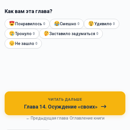
Как вам эта глава?
Понравилось
Смешно
Удивило
0
0
0
Тронуло
Заставило задуматься
0
0
Не зашло
0
ЧИТАТЬ ДАЛЬШЕ
Глава 14. Осуждение «своих»
← Предыдущая глава
•
Оглавление книги