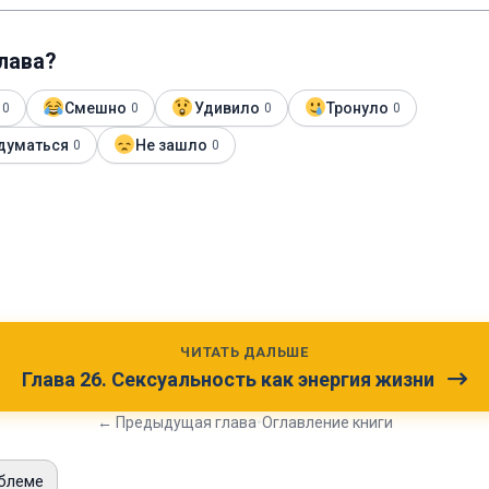
глава?
Смешно
Удивило
Тронуло
0
0
0
0
думаться
Не зашло
0
0
ЧИТАТЬ ДАЛЬШЕ
Глава 26. Сексуальность как энергия жизни
← Предыдущая глава
•
Оглавление книги
блеме