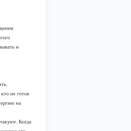
ущения
гого
зывать и
ить.
 кто не готов
нергию на
такуют. Когда