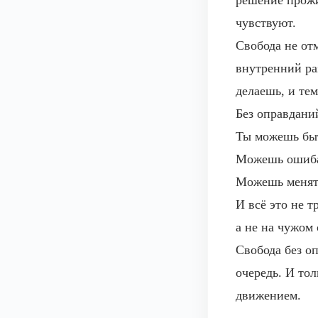
решение прожи
чувствуют.
Свобода не от
внутренний ра
делаешь, и тем
Без оправданий
Ты можешь бы
Можешь ошиба
Можешь менят
И всё это не т
а не на чужом
Свобода без оп
очередь. И тол
движением.