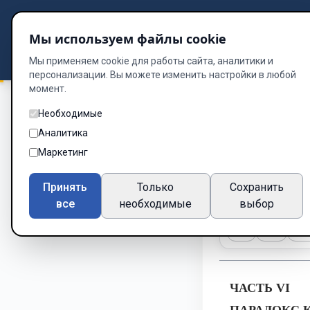
Подбор книг
Мы используем файлы cookie
Dzen
Way
Библиотека
Мы применяем cookie для работы сайта, аналитики и
персонализации. Вы можете изменить настройки в любой
момент.
Необходимые
ПАРАДОКС
/
Глав
Аналитика
Глава 2
Маркетинг
Глава 28 из 35
Принять
Только
Сохранить
все
необходимые
выбор
A-
A+
Те
ЧАСТЬ VI