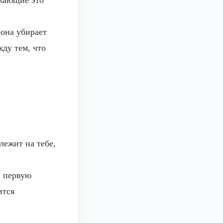
ужающие это
 она убирает
ду тем, что
лежит на тебе,
в первую
ится