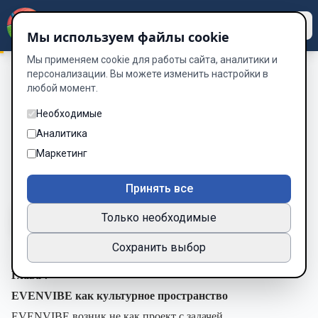
Dzen
Way
Мы используем файлы cookie
Мы применяем cookie для работы сайта, аналитики и
персонализации. Вы можете изменить настройки в
любой момент.
ПАРАДОКС
/
Глава 7. EVENVIBE как культурное
пространство
Необходимые
Глава 7. EVENVIBE как культурное
Аналитика
пространство
Маркетинг
Глава 9 из 35
Принять все
Только необходимые
A-
A+
Тема
Шрифт
Сохранить выбор
Глава 7
EVENVIBE как культурное пространство
EVENVIBE возник не как проект с задачей.