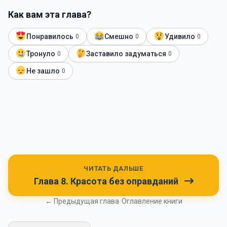
Как вам эта глава?
Понравилось
Смешно
Удивило
0
0
0
Тронуло
Заставило задуматься
0
0
Не зашло
0
ЧИТАТЬ ДАЛЬШЕ
Глава 8. Красота без оправданий
← Предыдущая глава
•
Оглавление книги