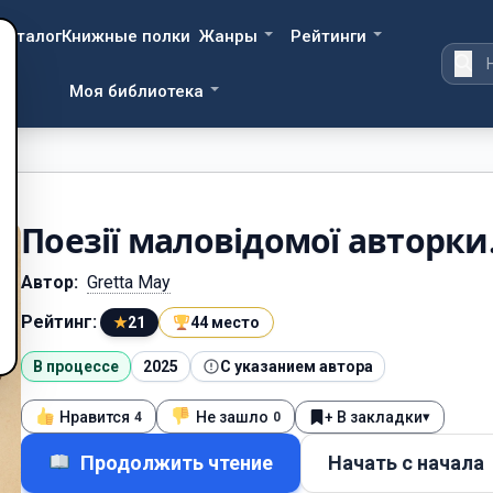
Каталог
Книжные полки
Жанры
Рейтинги
Моя библиотека
Поезії маловідомої авторки
Автор:
Gretta May
Рейтинг:
★
21
44 место
В процессе
2025
С указанием автора
Нравится
Не зашло
+ В закладки
▾
4
0
Продолжить чтение
Начать с начала