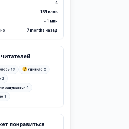
4
189 слов
~1 мин
ено
7 months назад
 читателей
илось
13
Удивило
2
о
2
ило задуматься
4
ло
1
ет понравиться