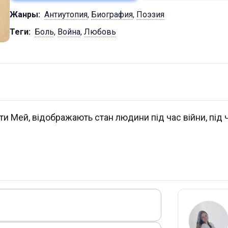
Жанры:
Антиутопия
,
Биография
,
Поэзия
Теги:
Боль
,
Война
,
Любовь
тти Мей, відображають стан людини під час війни, під 