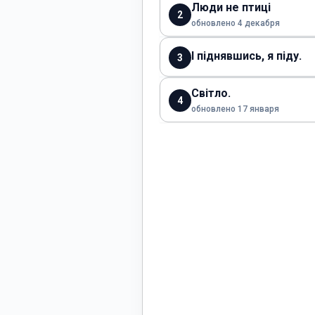
Люди не птиці
2
обновлено 4 декабря
І піднявшись, я піду.
3
Світло.
4
обновлено 17 января