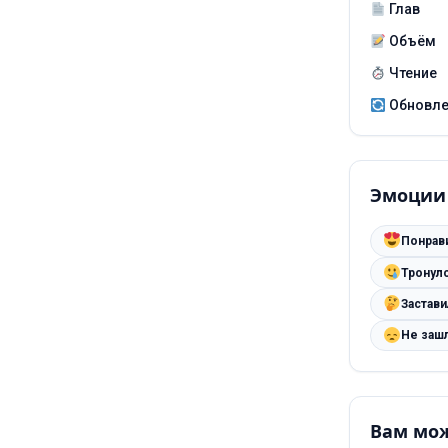
Глав
Объём
Чтение
Обновл
Эмоции
Понрав
Тронул
Застав
Не заш
Вам мож