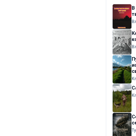
В
т
В
К
к
В
П
и
с
K
С
K
С
с
Т