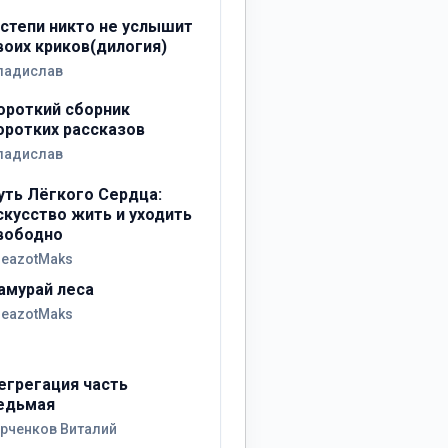
 степи никто не услышит
воих криков(дилогия)
ладислав
ороткий сборник
оротких рассказов
ладислав
уть Лёгкого Сердца:
скусство жить и уходить
вободно
reazotMaks
амурай леса
reazotMaks
егрегация часть
едьмая
урченков Виталий