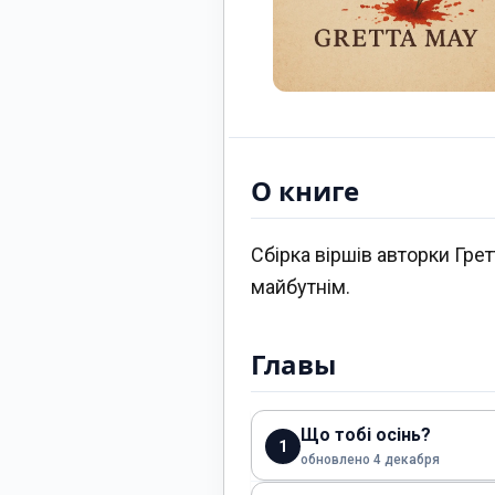
О книге
Сбірка віршів авторки Гре
майбутнім.
Главы
Що тобі осінь?
1
обновлено 4 декабря