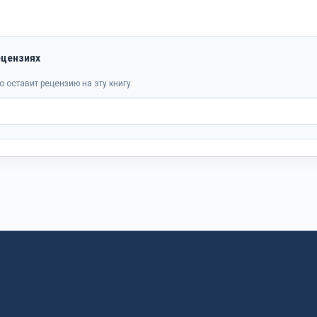
ецензиях
о оставит рецензию на эту книгу.