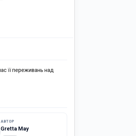
час її переживань над
АВТОР
Gretta May