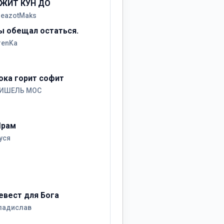
ЖИТ КУН ДО
reazotMaks
ы обещал остаться.
renKa
ока горит софит
ИШЕЛЬ МОС
рам
уся
евест для Бога
ладислав