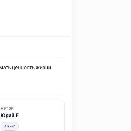
имать ценность жизни.
АВТОР
Юрий.Е
4 книг