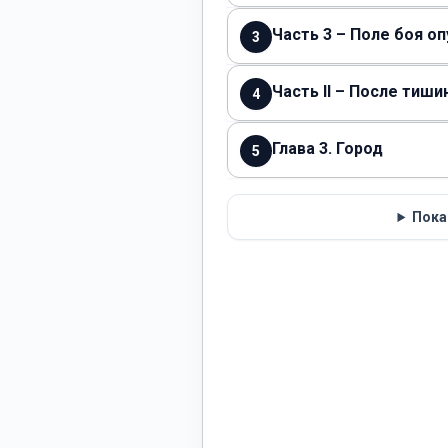
Часть 3 – Поле боя оп
3
Часть II – После тиш
4
Глава 3. Город
5
Пока