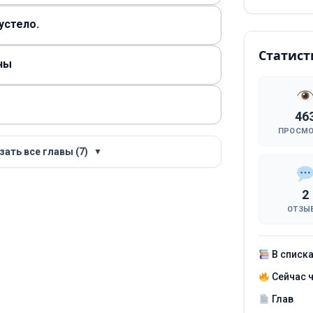
устело.
Статист
ины
46
ПРОСМ
зать все главы (7)
▼
2
ОТЗЫ
В списк
Сейчас 
Глав