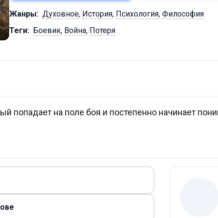
Жанры:
Духовное
,
История
,
Психология
,
Философия
Теги:
Боевик
,
Война
,
Потеря
рый попадает на поле боя и постепенно начинает пон
лове