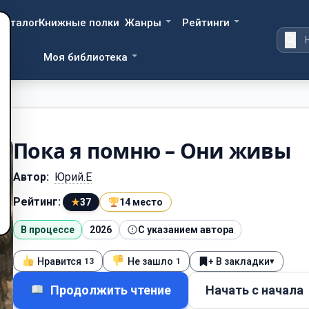
Каталог
Книжные полки
Жанры
Рейтинги
Моя библиотека
Пока я помню – Они живы
Автор:
Юрий.Е
Рейтинг:
★
37
14 место
В процессе
2026
С указанием автора
Нравится
Не зашло
+ В закладки
▾
13
1
Продолжить чтение
Начать с начала