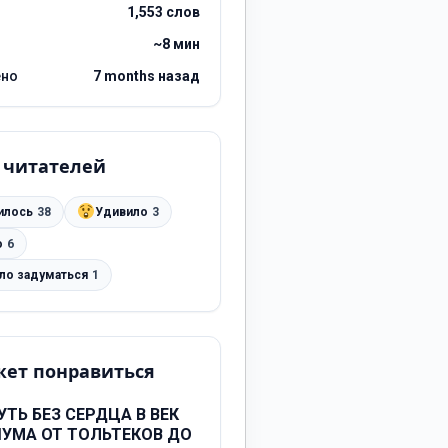
1,553 слов
~8 мин
ено
7 months назад
 читателей
илось
38
Удивило
3
о
6
ило задуматься
1
ет понравиться
УТЬ БЕЗ СЕРДЦА В ВЕК
УМА ОТ ТОЛЬТЕКОВ ДО