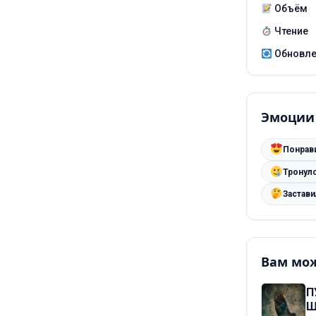
Объём
Чтение
Обновл
Эмоции
Понрав
Тронул
Застав
Вам мож
П
Ш