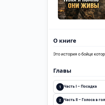
О книге
Это история о бойце кото
Главы
Часть I – Посадка
1
Часть II – Голоса в го
2