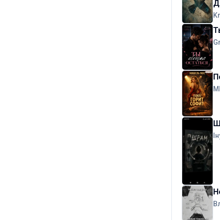
Д
K
Т
G
П
М
Ш
Ін
Н
В