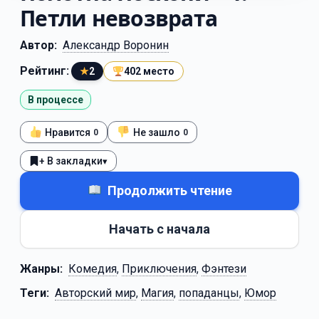
Петли невозврата
Автор:
Александр Воронин
Рейтинг:
★
2
402 место
В процессе
Нравится
Не зашло
0
0
+ В закладки
▾
Продолжить чтение
Начать с начала
Жанры:
Комедия
,
Приключения
,
Фэнтези
Теги:
Авторский мир
,
Магия
,
попаданцы
,
Юмор