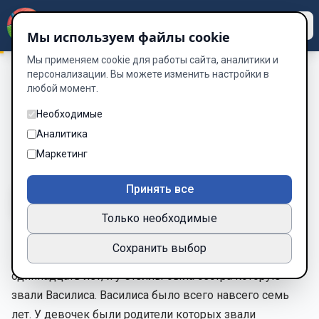
Dzen
Way
Мы используем файлы cookie
Мы применяем cookie для работы сайта, аналитики и
персонализации. Вы можете изменить настройки в
любой момент.
Приключение Василисы и Стеллы в шоколадной стране
/
Знакомство с персонажами
Необходимые
Знакомство с персонажами
Аналитика
Маркетинг
Глава 1 из 5
Принять все
A-
A+
Тема
Шрифт
Только необходимые
Сохранить выбор
Жила была девочка и ее звали Стелла. Стелле было
одиннадцать лет, и у Стеллы была сестра которую
звали Василиса. Василиса было всего навсего семь
лет. У девочек были родители которых звали