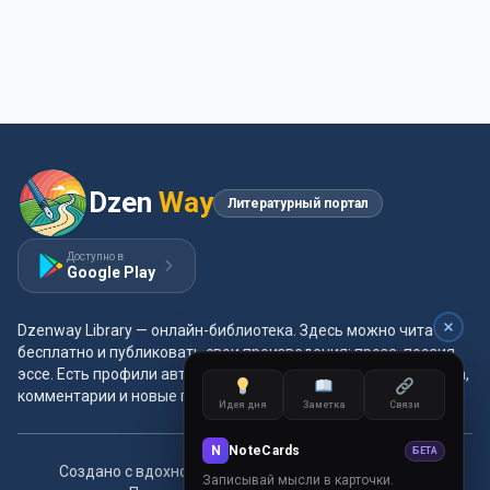
Dzen
Way
Литературный портал
Доступно в
Google Play
Dzenway Library — онлайн-библиотека. Здесь можно читать
бесплатно и публиковать свои произведения: проза, поэзия,
эссе. Есть профили авторов, жанры и метки, удобная читалка,
комментарии и новые главы каждый день.
Идея дня
Заметка
Связи
N
NoteCards
БЕТА
Создано с вдохновением для читателей и авторов.
Записывай мысли в карточки.