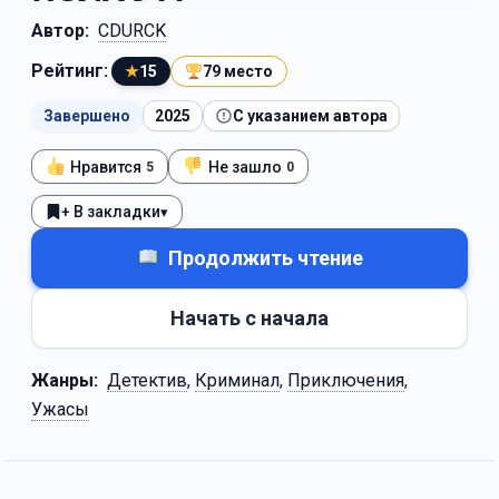
Автор:
CDURCK
Рейтинг:
★
15
79 место
Завершено
2025
С указанием автора
Нравится
Не зашло
5
0
+ В закладки
▾
Продолжить чтение
Начать с начала
Жанры:
Детектив
,
Криминал
,
Приключения
,
Ужасы