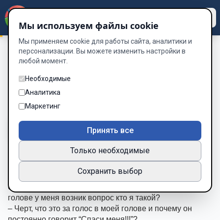
Dzen
Way
Мы используем файлы cookie
Мы применяем cookie для работы сайта, аналитики и
персонализации. Вы можете изменить настройки в
любой момент.
Раскол миров
/
Языковой барьер
Языковой барьер
Необходимые
Аналитика
Глава 1 из 8
Маркетинг
A-
A+
Тема
Шрифт
Принять все
Только необходимые
– Ух… чёрт где я?  Кто я? Что это за место?
Сохранить выбор
Очнувшись в незнакомом месте я бегло огляделся по 
сторонам и понял что я нахожусь в тёмном лесу. В 
голове у меня возник вопрос кто я такой? 
– Черт, что это за голос в моей голове и почему он 
постоянно говорит “Спаси меня!!!”?