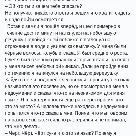
– Эй кто ты и зачем тебя спасать?
Не получив, никакого ответа я решил что хватит сидеть 
и надо пойти осмотреться.
  Встав с земли я пошёл вперёд, и шёл примерно в 
течение десяти минут и наткнулся на небольшую 
речушку. Подойдя к ней поближе я взглянул на 
отражение в воде и увидел как выгляжу. У меня были 
чёрные волосы, голубые глаза. Я был среднего роста. 
Одет я был в чёрную рубашку и серые штаны, на поясе 
у меня висел небольшой кинжал. Дальше пройдя вниз 
по течению я наткнулся на небольшую деревушку. 
Зайдя в неё я подошел к человеку и спросил у него как 
называется это поселение, но он посмотрел на меня в 
недоумении и сказал что-то на незнакомом для меня 
языке. Я в растерянности еще раз переспросил, что 
это за место? А человек также находясь в недоумении 
попытался что-то сказать мне. Поняв, что мы говорим 
на разных языках я сильно растерялся и не понимал, 
что мне делать. 
– Чёрт, Чёрт, Чёрт сука что это за язык? Почему я 