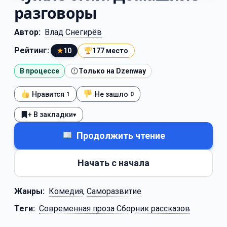
разговоры
Автор:
Влад Снегирёв
Рейтинг:
★
10
177 место
В процессе
Только на Dzenway
Нравится
Не зашло
1
0
+ В закладки
▾
Продолжить чтение
Начать с начала
Жанры:
Комедия
,
Саморазвитие
Теги:
Современная проза Сборник рассказов