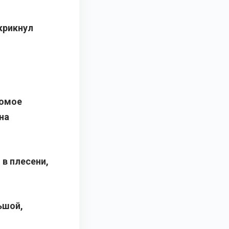
 крикнул
комое
на
 в плесени,
ьшой,