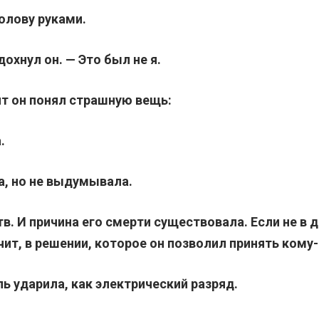
олову руками.
охнул он. — Это был не я.
т он понял страшную вещь:
.
а, но не выдумывала.
в. И причина его смерти существовала. Если не в 
ит, в решении, которое он позволил принять кому-
ь ударила, как электрический разряд.