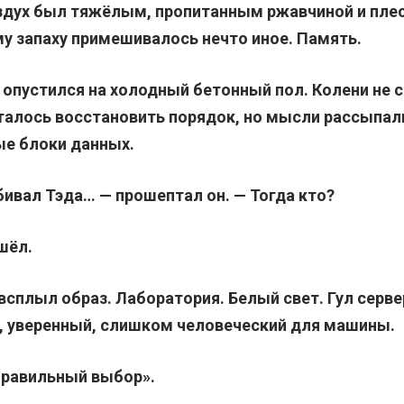
оздух был тяжёлым, пропитанным ржавчиной и пле
му запаху примешивалось нечто иное. Память.
опустился на холодный бетонный пол. Колени не 
талось восстановить порядок, но мысли рассыпали
е блоки данных.
убивал Тэда… — прошептал он. — Тогда кто?
шёл.
всплыл образ. Лаборатория. Белый свет. Гул серве
, уверенный, слишком человеческий для машины.
правильный выбор».