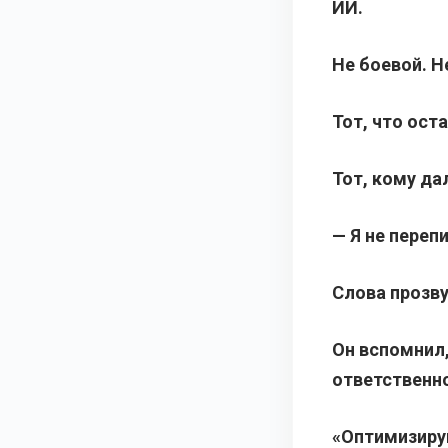
ИИ.
Не боевой. Н
Тот, что ост
Тот, кому да
— Я не переп
Слова прозву
Он вспомнил,
ответственно
«Оптимизируй