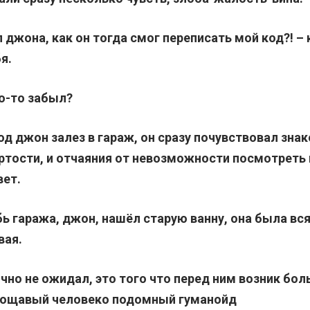
л джона, как он тогда смог переписать мой код?! –
я.
о-то забыл?
од джон залез в гараж, он сразу почувствовал зна
ртости, и отчаяния от невозможности посмотреть 
вет.
бь гаража, джон, нашёл старую ванну, она была вся
вая.
очно не ожидал, это того что перед ним возник бол
дощавый человеко подомный гуманойд