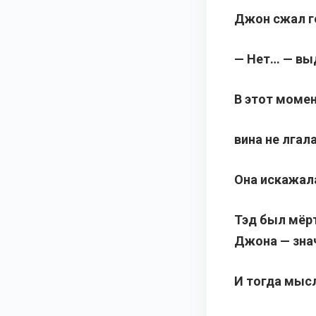
Джон сжал г
— Нет… — выд
В этот момен
вина не лгала
Она искажал
Тэд был мёрт
Джона — знач
И тогда мысл