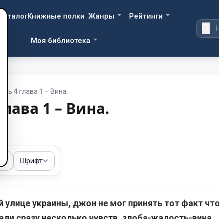
Каталог
Книжные полки
Жанры
Рейтинги
Моя библиотека
сть 4 глава 1 – Вина.
глава 1 – Вина.
ма
Шрифт
й улице украины, джон не мог принять тот факт чт
чали сразу несколько чувств, злоба-жалость-вина.