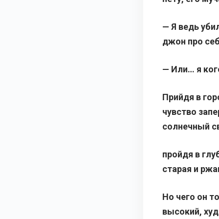
— Я ведь уби
джон про себ
— Или… я ког
Прийдя в гор
чувство запе
солнечный с
пройдя в глу
старая и ржа
Но чего он т
высокий, ху