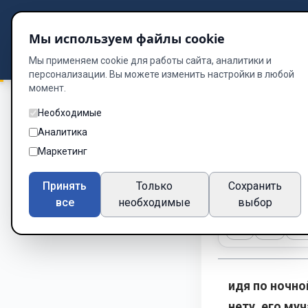
Подбор книг
Мы используем файлы cookie
Dzen
Way
Библиотека
Мы применяем cookie для работы сайта, аналитики и
персонализации. Вы можете изменить настройки в любой
момент.
Необходимые
Разум в стали
/
Ча
Аналитика
Часть 4 
Маркетинг
Глава 9 из 11
Принять
Только
Сохранить
все
необходимые
выбор
A-
A+
Те
идя по ночно
нету, его му