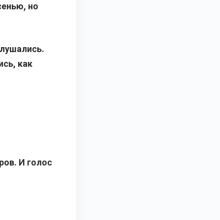
сенью, но
слушались.
сь, как
ров. И голос