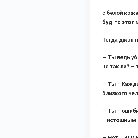
с белой коже
буд-то этот 
Тогда джон п
— Ты ведь уб
не так ли? –
— Ты – Кажды
близкого чел
— Ты – ошибк
– истошным 
— Нет… ЭТО В