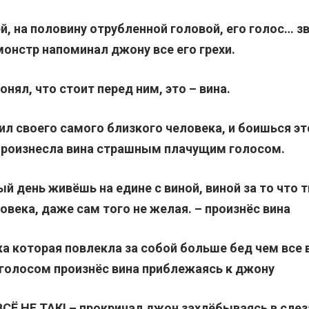
й, на половину отрубленной головой, его голос… з
монстр напоминал джону все его грехи.
онял, что стоит перед ним, это – вина.
ил своего самого близкого человека, и боишься эт
 произнесла вина страшным плачущим голосом.
й день живёшь на едине с виной, виной за то что 
овека, даже сам того не желая. – произнёс вина
а которая повлекла за собой больше бед чем все 
голосом произнёс вина приблежаясь к джону
СЁ НЕ ТАК! – прокричал джон захлёбываясь в слез