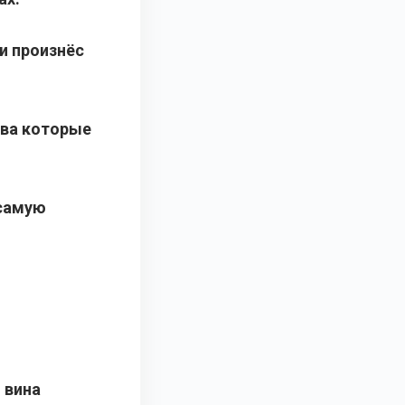
и произнёс
тва которые
 самую
 вина