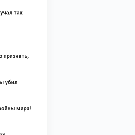
вучал так
о признать,
ты убил
войны мира!
ах.