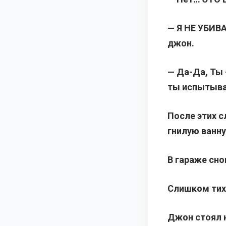
— Я НЕ УБИВ
джон.
— Да-Да, Ты 
ты испытывал
После этих с
гнилую ванну
В гараже сно
Слишком тих
Джон стоял н