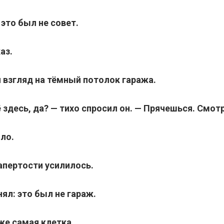
это был не совет.
аз.
 взгляд на тёмный потолок гаража.
 здесь, да? — тихо спросил он. — Прячешься. Смот
ло.
апертости усилилось.
нял: это был не гараж.
же самая клетка.