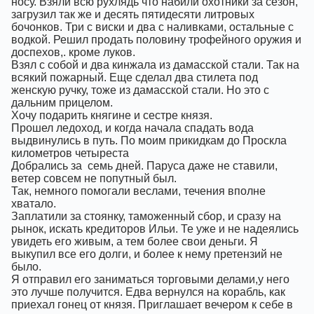
носу. Взяли всю рухлядь что набили охотники за сезон,
загрузил так же и десять пятидесяти литровых
бочонков. Три с виски и два с наливками, остальные с
водкой. Решил продать половину трофейного оружия и
доспехов,. кроме луков.
Взял с собой и два кинжала из дамасской стали. Так на
всякий пожарный. Еще сделал два стилета под
женскую ручку, тоже из дамасской стали. Но это с
дальним прицелом.
Хочу подарить княгине и сестре князя.
Прошел ледоход, и когда начала спадать вода
выдвинулись в путь. По моим прикидкам до Проскла
километров четыреста
Добрались за
семь дней. Паруса даже не ставили,
ветер совсем не попутный был.
Так, немного помогали веслами, течения вполне
хватало.
Заплатили за стоянку, таможенный сбор, и сразу на
рынок, искать кредиторов Ильи. Те уже и не надеялись
увидеть его живым, а тем более свои деньги. Я
выкупил все его долги, и более к нему претензий не
было.
Я отправил его заниматься торговыми делами,у него
это лучше получится. Едва вернулся на корабль, как
приехал гонец от князя. Приглашает вечером к себе в