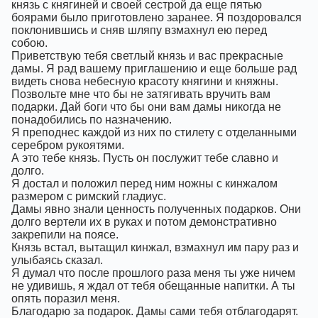
князь с княгиней и своей сестрой да еще пятью
боярами было приготовлено заранее. Я поздоровался
поклонившись и сняв шляпу взмахнул ею перед
собою.
Приветствую тебя светлый князь и вас прекрасные
дамы. Я рад вашему приглашению и еще больше рад
видеть снова небесную красоту княгини и княжны.
Позвольте мне что бы не затягивать вручить вам
подарки. Дай боги что бы они вам дамы никогда не
понадобились по назначению.
Я преподнес каждой из них по стилету с отделанными
серебром рукоятями.
А это тебе князь. Пусть он послужит тебе славно и
долго.
Я достал и положил перед ним ножны с кинжалом
размером с римский гладиус.
Дамы явно знали ценность полученных подарков. Они
долго вертели их в руках и потом демонстративно
закрепили на поясе.
Князь встал, вытащил кинжал, взмахнул им пару раз и
улыбаясь сказал.
Я думал что после прошлого раза меня ты уже ничем
не удивишь, я ждал от тебя обещанные напитки. А ты
опять поразил меня.
Благодарю за подарок. Дамы сами тебя отблагодарят.