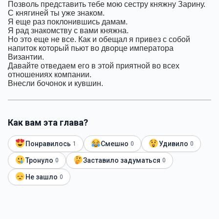
Позволь представить тебе мою сестру княжну Зарину.
С княгиней ты уже знаком.
Я еще раз поклонившись дамам.
Я рад знакомству с вами княжна.
Но это еще не все. Как и обещал я привез с собой
напиток который пьют во дворце императора
Византии.
Давайте отведаем его в этой приятной во всех
отношениях компании.
Внесли бочонок и кувшин.
Как вам эта глава?
Понравилось
Смешно
Удивило
1
0
0
Тронуло
Заставило задуматься
0
0
Не зашло
0