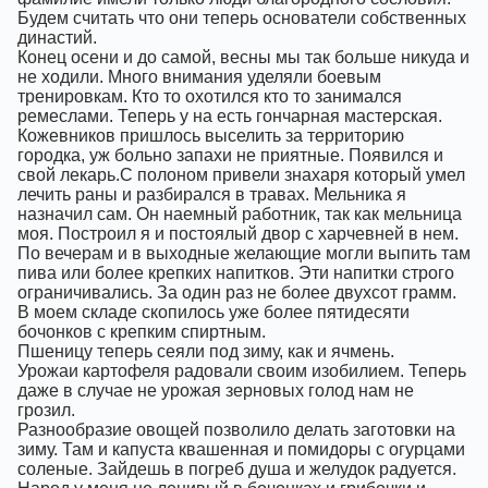
Будем считать что они теперь основатели собственных
династий.
Конец осени и до самой, весны мы так больше никуда и
не ходили. Много внимания уделяли боевым
тренировкам. Кто то охотился кто то занимался
ремеслами. Теперь у на есть гончарная мастерская.
Кожевников пришлось выселить за территорию
городка, уж больно запахи не приятные. Появился и
свой лекарь.С полоном привели знахаря который умел
лечить раны и разбирался в травах. Мельника я
назначил сам. Он наемный работник, так как мельница
моя. Построил я и постоялый двор с харчевней в нем.
По вечерам и в выходные желающие могли выпить там
пива или более крепких напитков. Эти напитки строго
ограничивались. За один раз не более двухсот грамм.
В моем складе скопилось уже более пятидесяти
бочонков с крепким спиртным.
Пшеницу теперь сеяли под зиму, как и ячмень.
Урожаи картофеля радовали своим изобилием. Теперь
даже в случае не урожая зерновых голод нам не
грозил.
Разнообразие овощей позволило делать заготовки на
зиму. Там и капуста квашенная и помидоры с огурцами
соленые. Зайдешь в погреб душа и желудок радуется.