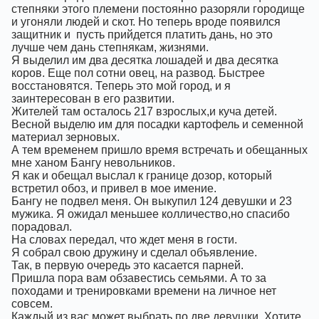
степняки этого племени постоянно разоряли городище
и угоняли людей и скот. Но теперь вроде появился
защитник и
пусть прийдется платить дань, но это
лучше чем дань степнякам, жизнями.
Я выделил им два десятка лошадей и два десятка
коров. Еще пол сотни овец, на развод. Быстрее
восстановятся. Теперь это мой город, и я
заинтересован в его развитии.
Жителей там осталось 217 взрослых,и куча детей.
Весной выделю им для посадки картофель и семенной
материал зерновых.
А тем временем пришло время встречать и обещанных
мне ханом Бангу невольников.
Я как и обещал выслал к границе дозор, который
встретил обоз, и привел в мое имение.
Бангу не подвел меня. Он выкупил 124 девушки и 23
мужика. Я ожидал меньшее колличество,но спасибо
порадовал.
На словах передал, что ждет меня в гости.
Я собрал свою дружину и сделал объявление.
Так, в первую очередь это касается парней.
Пришла пора вам обзавестись семьями. А то за
походами и тренировками времени на личное нет
совсем.
Каждый из вас может выбрать по две девушки. Хотите