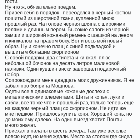
гости.
Ну что ж, обязательно поедем.
Привел себя в порядок , переоделся в черный костюм
пошитый из шерстяной ткани, купленной мною
прошлый раз. На голове черная шляпа с широкими
полями и длинным пером. Высокие сапоги из черной
замши и широкий кожаный ремень с шашкой на левом
и кинжалом на правом боку. Вот и весь мой новый
образ. Ну и конечно плащ с синей подкладкой и
вышитым большим скорпионом
С собой подарки, два стилета и кинжал, плюс
небольшой бочонок на десять литров малиновой
наливки. Один кувшин виски завершал подарочный
набор.
Сопровождали меня двадцать моих дружинников. Я не
забыл про боярина Мощнова.
Одеты все в одинаковые кожаные доспехи с
металлическими элементами. Щиты и копья, луки и
сабли, все то же что и прошлый раз, только теперь еще
на каждом черный плащ со скорпионом. Не идти же
мне пешком. Пришлось купить коня. Хороший конь, но
до моих ему далеко. На один выезд хватит. Понты
много значат.
Приехал в палаты в шесть вечера. Там уже веселье
вовсю идет, но меня ждали. Место за столом где сидел