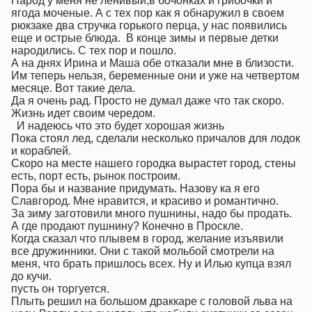
Народ у меня не ленивый,в бочонках и грибочки и
ягода моченые. А с тех пор как я обнаружил в своем
рюкзаке два стручка горького перца, у нас появились
еще и острые блюда.
В конце зимы и первые детки
народились. С тех пор и пошло.
А на днях Ирина и Маша обе отказали мне в близости.
Им теперь нельзя, беременные они и уже на четвертом
месяце. Вот такие дела.
Да я очень рад. Просто не думал даже что так скоро.
Жизнь идет своим чередом.
И надеюсь что это будет хорошая жизнь
Пока стоял лед, сделали несколько причалов для лодок
и кораблей.
Скоро на месте нашего городка вырастет город, стены
есть, порт есть, рынок построим.
Пора бы и название придумать. Назову ка я его
Славгород. Мне нравится, и красиво и романтично.
За зиму заготовили много пушнины, надо бы продать.
А где продают пушнину? Конечно в Проскле.
Когда сказал что плывем в город, желание изъявили
все дружинники. Они с такой мольбой смотрели на
меня, что брать пришлось всех. Ну и Илью купца взял
до кучи.
пусть он торгуется.
Плыть решил на большом драккаре с головой льва на