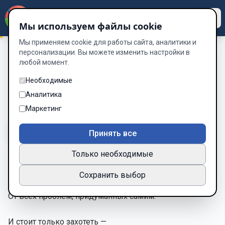
Dzen
Way
Мы используем файлы cookie
Мы применяем cookie для работы сайта, аналитики и
персонализации. Вы можете изменить настройки в
любой момент.
Сборник “Четверть нового века”
/
Полет
Полет
Необходимые
Аналитика
Глава 6 из 6
Маркетинг
A-
A+
Тема
Шрифт
Принять все
Только необходимые
Мне хочется куда-то улететь
Сохранить выбор
От всех проблем, придуманных самим.
И стоит только захотеть —