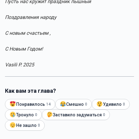
Пусть нас кружит праздник пышный
Поздравления народу
С новым счастьем ,
С Новым Годом!
Vasili P. 2025
Как вам эта глава?
Понравилось
Смешно
Удивило
14
0
0
Тронуло
Заставило задуматься
0
0
Не зашло
0