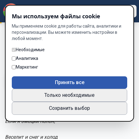
Dzen
Way
Мы используем файлы cookie
Мы применяем cookie для работы сайта, аналитики и
персонализации. Вы можете изменить настройки в
любой момент.
Сборник Стихотворений 2025
/
БОКАЛЫ ЗАЗВЕНЯТ ВЕСЕЛЬЯ
БОКАЛЫ ЗАЗВЕНЯТ ВЕСЕЛЬЯ
Необходимые
Аналитика
Глава 35 из 70
Маркетинг
A-
A+
Тема
Шрифт
Принять все
Только необходимые
БОКАЛЫ ЗАЗВЕНЯТ ВЕСЕЛЬЯ
Сохранить выбор
Если я эмоций полон,
Веселит и снег и холод