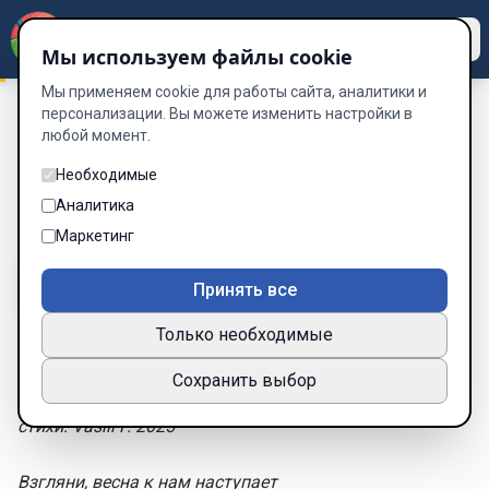
Dzen
Way
Мы используем файлы cookie
Мы применяем cookie для работы сайта, аналитики и
персонализации. Вы можете изменить настройки в
любой момент.
Сборник Стихотворений 2025
/
ВЕСНА
ВЕСНА
Необходимые
Аналитика
Глава 31 из 70
Маркетинг
A-
A+
Тема
Шрифт
Принять все
Только необходимые
ВЕСНА
Сохранить выбор
стихи: Vasili P. 2025
Взгляни, весна к нам наступает