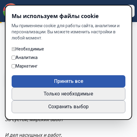
Dzen
Way
Мы используем файлы cookie
Мы применяем cookie для работы сайта, аналитики и
персонализации. Вы можете изменить настройки в
любой момент.
Сборник Стихотворений 2025
/
ВЫСОТА, ПОЛЁТ И ДАЛЬ
ВЫСОТА, ПОЛЁТ И ДАЛЬ
Необходимые
Аналитика
Глава 39 из 70
Маркетинг
A-
A+
Тема
Шрифт
Принять все
Только необходимые
ВЫСОТА, ПОЛЁТ И ДАЛЬ
Сохранить выбор
За суетой, мирских забот
И дел насущных и работ,