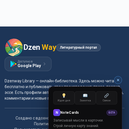
Dzen
Way
Литературный портал
Доступно в
Google Play
Dzenway Library — онлайн-библиотека. Здесь можно читать
бесплатно и публиковать свои произведения: проза, поэзия,
эссе. Есть профили авторов, жанры и метки, удобная читалка,
комментарии и новые главы каждый день.
Идея дня
Заметка
Связи
N
NoteCards
БЕТА
Создано с вдохновением для читателей и авторов.
Записывай мысли в карточки.
Политика конфиденциальности
Строй личную карту знаний.