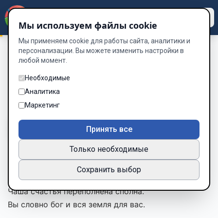
Dzen
Way
Мы используем файлы cookie
Мы применяем cookie для работы сайта, аналитики и
персонализации. Вы можете изменить настройки в
любой момент.
Сборник стихов: Путник
/
22. МДП
22. МДП
Необходимые
Аналитика
Глава 22 из 27
Маркетинг
A-
A+
Тема
Шрифт
Принять все
Только необходимые
Представьте, вы гуляете по чаще.
Сохранить выбор
Все прекрасно, теплый ветер.
Чаша счастья переполнена сполна.
Вы словно бог и вся земля для вас.