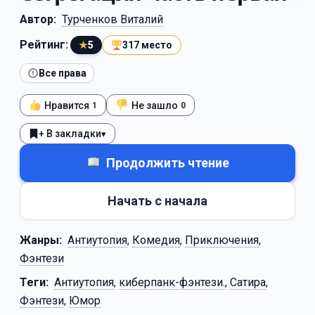
Автор:
Турченков Виталий
Рейтинг:
★
5
317 место
Все права
Нравится
Не зашло
1
0
+ В закладки
▾
Продолжить чтение
Начать с начала
Жанры:
Антиутопия
,
Комедия
,
Приключения
,
Фэнтези
Теги:
Антиутопия
,
киберпанк-фэнтези.
,
Сатира
,
Фэнтези
,
Юмор