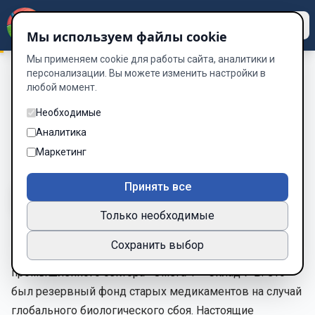
Dzen
Way
Мы используем файлы cookie
Мы применяем cookie для работы сайта, аналитики и
персонализации. Вы можете изменить настройки в
любой момент.
«Сенсорный код: Пробуждение плоти»
/
Глава 17: Стальной
рецепт
Необходимые
Глава 17: Стальной рецепт
Аналитика
Маркетинг
Глава 17 из 19
Принять все
A-
A+
Тема
Шрифт
Только необходимые
Сохранить выбор
— Есть одно место, — Кай вывел на старый экран карту
промышленного сектора «Омега». — Склад 7-Б. Это
был резервный фонд старых медикаментов на случай
глобального биологического сбоя. Настоящие