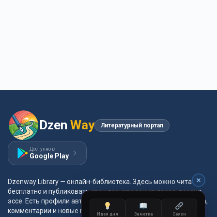
Dzen
Way
Литературный портал
Доступно в
Google Play
Dzenway Library — онлайн-библиотека. Здесь можно читать
бесплатно и публиковать свои произведения: проза, поэзия,
эссе. Есть профили авторов, жанры и метки, удобная читалка,
комментарии и новые главы каждый день.
Идея дня
Заметка
Связи