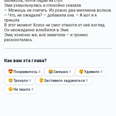
Валиколь, почти падая на стул.
Эми ухмыльнулась и спокойно сказала:
— Можешь не считать. Их ровно два миллиона волков.
— Что, не ожидали? — добавила она. — А вот и я
пришла.
В этот момент Хозок не смог отвести от неё взгляд.
Он неожиданно влюбился в Эми.
Эми, конечно же, всё заметила — и громко
расхохоталась.
Как вам эта глава?
Понравилось
Смешно
Удивило
0
0
0
Тронуло
Заставило задуматься
0
0
Не зашло
0