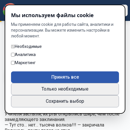
Dzen
Way
Мы используем файлы cookie
Мы применяем cookie для работы сайта, аналитики и
персонализации. Вы можете изменить настройки в
любой момент.
Сентябрь
/
Тут 100… нет, 1000 волков!
Тут 100… нет, 1000 волков!
Необходимые
Аналитика
Глава 5 из 7
Маркетинг
A-
A+
Тема
Шрифт
Принять все
Только необходимые
Наступило 10 сентября.
Сохранить выбор
Эми вошла в школу — и за ней шагала огромная стая
волков. Не один, не два… даже не сто.
Учителя застыли, их рты открылись шире, чем после
замедляющего заклинания.
— Тут сто… нет… тысяча волков!!! — закричала