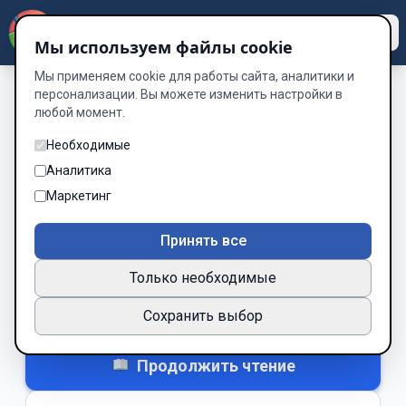
Dzen
Way
Мы используем файлы cookie
Мы применяем cookie для работы сайта, аналитики и
персонализации. Вы можете изменить настройки в
любой момент.
Без обложки
Серце звезды
Необходимые
Аналитика
Автор:
Альона Лановська
Маркетинг
Рейтинг:
★
5
316 место
Принять все
В процессе
Все права
Только необходимые
Нравится
Не зашло
1
0
Сохранить выбор
+ В закладки
▾
Продолжить чтение