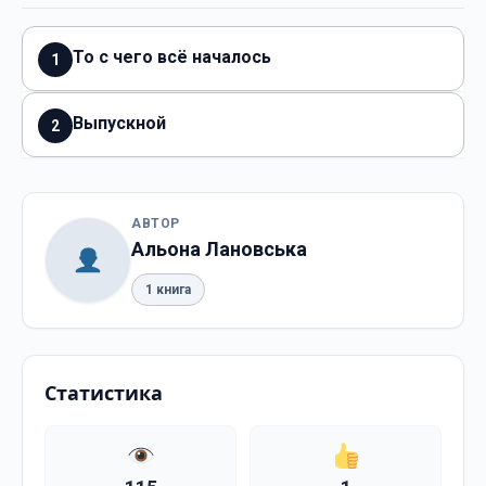
То с чего всё началось
1
Выпускной
2
АВТОР
Альона Лановська
1 книга
Статистика