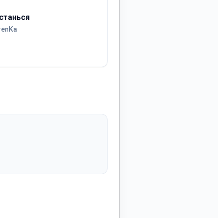
станься
renKa