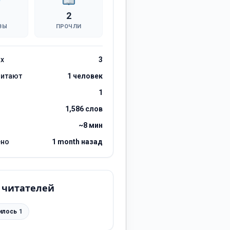
2
ВЫ
ПРОЧЛИ
ах
3
читают
1 человек
1
1,586 слов
~8 мин
ено
1 month назад
 читателей
илось
1