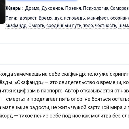
Жанры:
Драма
,
Духовное
,
Поэзия
,
Психология
,
Самораз
Теги:
возраст
,
Время
,
дух
,
исповедь
,
манифест
,
осознан
скафандр
,
Смерть
,
срединный путь
,
тело
,
честность
,
шам
 когда замечаешь на себе скафандр: тело уже скрипит,
ёзды. «Скафандр» — это свидетельство о времени, кот
дится к цифрам в паспорте. Автор отказывается от н
 — смерть» и предлагает пять опор: не бояться остат
за маленькие радости, не жить чужой картиной мира и 
корд — тихое пение себе под нос как молитва без сло