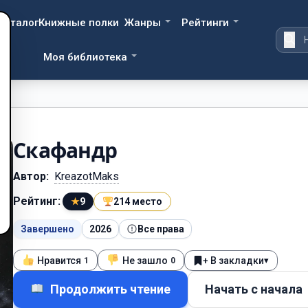
Каталог
Книжные полки
Жанры
Рейтинги
Моя библиотека
Скафандр
Автор:
KreazotMaks
Рейтинг:
★
9
214 место
Завершено
2026
Все права
Нравится
Не зашло
+ В закладки
▾
1
0
Продолжить чтение
Начать с начала