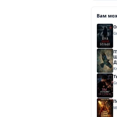
Вам мож
О
G
П
Ш
Д
K
Т
G
П
М