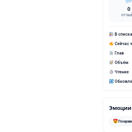
0
ОТЗЫ
В списк
Сейчас 
Глав
Объём
Чтение
Обновл
Эмоции
Понрав