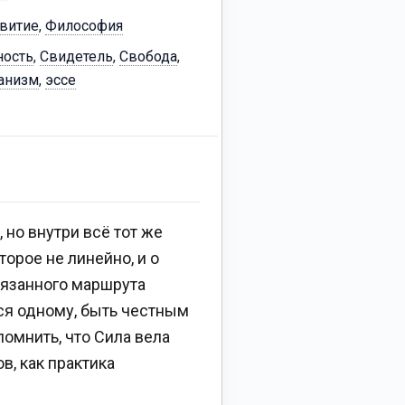
витие
,
Философия
ность
,
Свидетель
,
Свобода
,
анизм
,
эссе
 но внутри всё тот же
орое не линейно, и о
авязанного маршрута
ься одному, быть честным
помнить, что Сила вела
в, как практика