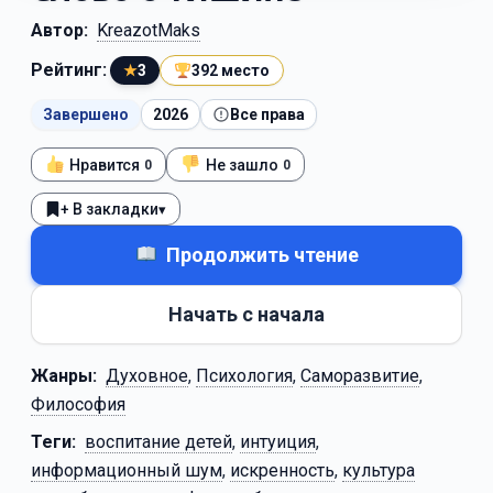
Автор:
KreazotMaks
Рейтинг:
★
3
392 место
Завершено
2026
Все права
Нравится
Не зашло
0
0
+ В закладки
▾
Продолжить чтение
Начать с начала
Жанры:
Духовное
,
Психология
,
Саморазвитие
,
Философия
Теги:
воспитание детей
,
интуиция
,
информационный шум
,
искренность
,
культура