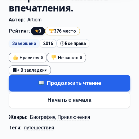
впечатления.
Автор:
Artiom
Рейтинг:
★
3
376 место
Завершено
2016
Все права
Нравится
Не зашло
0
0
+ В закладки
▾
Продолжить чтение
Начать с начала
Жанры:
Биография
,
Приключения
Теги:
путешествия