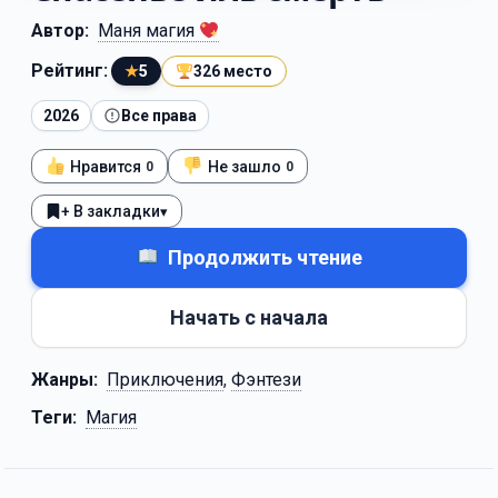
Автор:
Маня магия
Рейтинг:
★
5
326 место
2026
Все права
Нравится
Не зашло
0
0
+ В закладки
▾
Продолжить чтение
Начать с начала
Жанры:
Приключения
,
Фэнтези
Теги:
Магия