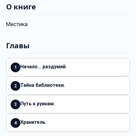
О книге
Мистика
Главы
Начало… раздумий.
1
Тайна библиотеки.
2
Путь к руинам.
3
Хранитель.
4