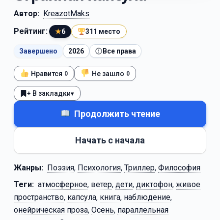
Автор:
KreazotMaks
Рейтинг:
★
6
311 место
Завершено
2026
Все права
Нравится
Не зашло
0
0
+ В закладки
▾
Продолжить чтение
Начать с начала
Жанры:
Поэзия
,
Психология
,
Триллер
,
Философия
Теги:
атмосферное
,
ветер
,
дети
,
диктофон
,
живое
пространство
,
капсула
,
книга
,
наблюдение
,
онейрическая проза
,
Осень
,
параллельная