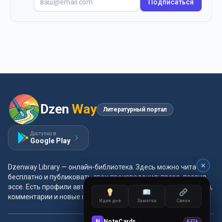
Подписаться
Dzen
Way
Литературный портал
Доступно в
Google Play
Dzenway Library — онлайн-библиотека. Здесь можно читать
бесплатно и публиковать свои произведения: проза, поэзия,
эссе. Есть профили авторов, жанры и метки, удобная читалка,
комментарии и новые главы каждый день.
Идея дня
Заметка
Связи
Идея дня
Заметка
Связи
N
NoteCards
N
NoteCards
БЕТА
БЕТА