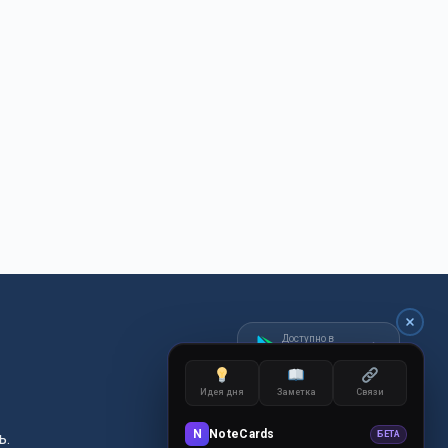
Доступно в
Google Play
Идея дня
Заметка
Связи
N
NoteCards
ь.
БЕТА