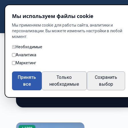
Подбор книг
Мы используем файлы cookie
Dzen
Way
Библиотека
Мы применяем cookie для работы сайта, аналитики и
персонализации. Вы можете изменить настройки в любой
момент.
Необходимые
Книги о Друзья 
Аналитика
Маркетинг
бесплатно
Принять
Только
Сохранить
Подборка книг по жанру «Друзья»
все
необходимые
выбор
1 книг