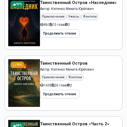
Таинственный Остров «Наследник»
93%
Автор:
Кіктенко Микита Юрійович
Приключения
Ужасы
Фэнтези
863
15 глав
2
Продолжить чтение
Таинственный Остров
70%
Автор:
Кіктенко Микита Юрійович
Приключения
Фэнтези
1608
26 глав
2
Продолжить чтение
Таинственный Остров «Часть 2»
88%