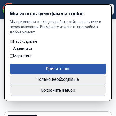
Dzen
Way
Мы используем файлы cookie
Мы применяем cookie для работы сайта, аналитики и
персонализации. Вы можете изменить настройки в
любой момент.
Книги о Остров —
Необходимые
читать онлайн
Аналитика
бесплатно
Маркетинг
Подборка книг по жанру «Остров»
Принять все
3 книг
Только необходимые
Новинки
Популярные
Сохранить выбор