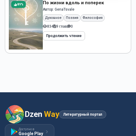
По жизни вдоль и поперек
89%
Автор:
GenaTsvale
Духовное
Поэзия
Философия
834
9 глав
0
Продолжить чтение
Dzen
Way
Литературный портал
Доступно в
Google Play