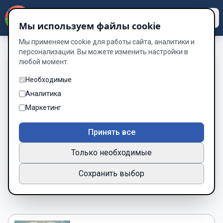
Dzen
Way
Мы используем файлы cookie
Мы применяем cookie для работы сайта, аналитики и
персонализации. Вы можете изменить настройки в
любой момент.
Книги о Писать —
Необходимые
читать онлайн
Аналитика
бесплатно
Маркетинг
Подборка книг по жанру «Писать»
Принять все
1 книг
Только необходимые
Новинки
Популярные
Сохранить выбор