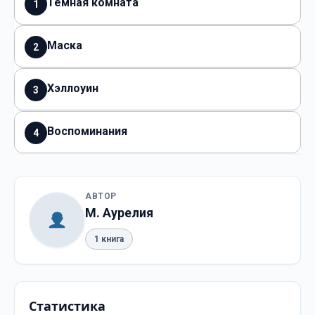
Темная комната
1
Маска
2
Хэллоуин
3
Воспоминания
4
АВТОР
М. Аурелия
1 книга
Статистика