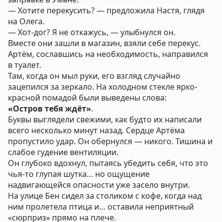
— Хотите перекусить? — предложила Настя, глядя
на Олега.
— Хот-дог? Я не откажусь, — улыбнулся он.
Вместе они зашли в магазин, взяли себе перекус.
Артём, сославшись на необходимость, направился
в туалет.
Там, когда он мыл руки, его взгляд случайно
зацепился за зеркало. На холодном стекле ярко-
красной помадой были выведены слова:
«Остров тебя ждёт»
.
Буквы выглядели свежими, как будто их написали
всего несколько минут назад. Сердце Артёма
пропустило удар. Он обернулся — никого. Тишина и
слабое гудение вентиляции.
Он глубоко вдохнул, пытаясь убедить себя, что это
чья-то глупая шутка… но ощущение
надвигающейся опасности уже засело внутри.
На улице Бен сидел за столиком с кофе, когда над
ним пролетела птица и… оставила неприятный
«сюрприз» прямо на плече.