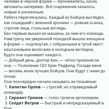
человек в чёрной форме — бронежилеты, каски,
автоматы наперевес. Всё снаряжение казалось
новым и ухоженным.
Ребята переглянулись. Каждый из бойцов выглядел,
как сошедший с военной хроники — ровная осанка,
строгие лица, стальные взгляды.
Бен первым вышел из машины, за ним его команда.
Навстречу им уверенной походкой вышла женщина
в форме — подтянутая, с собранными в тугой хвост
каштановыми волосами и холодным взглядом,
будто она оценивает каждого.
— Добрый день, доктор Бен, — чётко произнесла
она. — Полковник СБУ Крис Редфилд. Позади меня
— восемь моих лучших бойцов. Они будут с нами до
конца.
Она поочерёдно начала называть их позывные:
1.
Капитан Орлов
— строгий, но справедливый
командир.
2.
Сержант Громов
— голос громче артиллерии.
3.
Солдат Ветров
— быстрый и непредсказуемый в
бою.