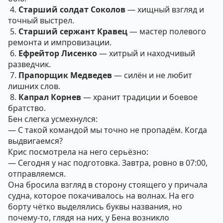
4.
Старший солдат Соколов
— хищный взгляд и
точный выстрел.
5.
Старший сержант Кравец
— мастер полевого
ремонта и импровизации.
6.
Ефрейтор Лисенко
— хитрый и находчивый
разведчик.
7.
Прапорщик Медведев
— силён и не любит
лишних слов.
8.
Капрал Корнев
— хранит традиции и боевое
братство.
Бен слегка усмехнулся:
— С такой командой мы точно не пропадём. Когда
выдвигаемся?
Крис посмотрела на него серьёзно:
— Сегодня у нас подготовка. Завтра, ровно в 07:00,
отправляемся.
Она бросила взгляд в сторону стоящего у причала
судна, которое покачивалось на волнах. На его
борту чётко выделялись буквы названия, но
почему-то, глядя на них, у Бена возникло