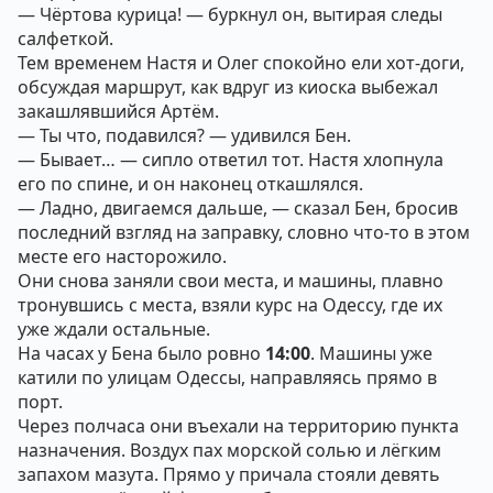
— Чёртова курица! — буркнул он, вытирая следы
салфеткой.
Тем временем Настя и Олег спокойно ели хот-доги,
обсуждая маршрут, как вдруг из киоска выбежал
закашлявшийся Артём.
— Ты что, подавился? — удивился Бен.
— Бывает… — сипло ответил тот. Настя хлопнула
его по спине, и он наконец откашлялся.
— Ладно, двигаемся дальше, — сказал Бен, бросив
последний взгляд на заправку, словно что-то в этом
месте его насторожило.
Они снова заняли свои места, и машины, плавно
тронувшись с места, взяли курс на Одессу, где их
уже ждали остальные.
На часах у Бена было ровно
14:00
. Машины уже
катили по улицам Одессы, направляясь прямо в
порт.
Через полчаса они въехали на территорию пункта
назначения. Воздух пах морской солью и лёгким
запахом мазута. Прямо у причала стояли девять