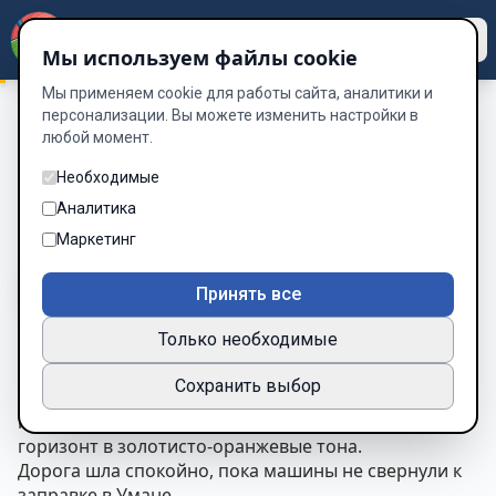
Dzen
Way
Мы используем файлы cookie
Мы применяем cookie для работы сайта, аналитики и
персонализации. Вы можете изменить настройки в
любой момент.
Таинственный Остров «Часть 2»
/
Глава 5
Глава 5
Необходимые
Аналитика
Глава 5 из 26
Маркетинг
A-
A+
Тема
Шрифт
Принять все
Только необходимые
Ранним утром кортеж двинулся в сторону Одессы.
Сохранить выбор
За окном медленно проплывали поля, деревни и
полосы леса. Солнце стояло низко, окрашивая
горизонт в золотисто-оранжевые тона.
Дорога шла спокойно, пока машины не свернули к
заправке в Умане.