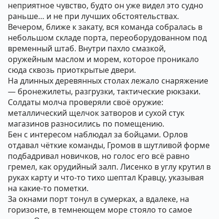
неприятное чувство, будто он уже видел это судно
раньше… и не при лучших обстоятельствах.
Вечером, ближе к закату, вся команда собралась в
небольшом складе порта, переоборудованном под
временный штаб. Внутри пахло смазкой,
оружейным маслом и морем, которое проникало
сюда сквозь приоткрытые двери.
На длинных деревянных столах лежало снаряжение
— бронежилеты, разгрузки, тактические рюкзаки.
Солдаты молча проверяли своё оружие:
металлический щелчок затворов и сухой стук
магазинов разносились по помещению.
Бен с интересом наблюдал за бойцами. Орлов
отдавал чёткие команды, Громов в шутливой форме
подбадривал новичков, но голос его всё равно
гремел, как орудийный залп. Лисенко в углу крутил в
руках карту и что-то тихо шептал Кравцу, указывая
на какие-то пометки.
За окнами порт тонул в сумерках, а вдалеке, на
горизонте, в темнеющем море стояло то самое