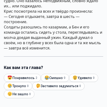
судно. Оно казалось неподвижным, словно ждало
их… или поджидало.
Крис посмотрела на всех и твёрдо произнесла:
— Сегодня отдыхаете, завтра в шесть —
построение.
Солдаты разошлись по казармам, а Бен и его
команда остались сидеть у стола, переглядываясь и
молча доедая выданный ужин. Каждый думал о
своём, но в глубине у всех была одна и та же мысль
— завтра всё изменится.
Как вам эта глава?
Понравилось
Смешно
Удивило
2
0
0
Тронуло
Заставило задуматься
0
0
Не зашло
0