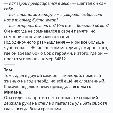
—
Как герой превращается в зека?
— шептал он сам
себе.
—
Как страна, за которую мы умирали, выбросила
нас в тюрьму, будто мусор?
—
Как остров… был ли он? Или всё — большой обман?
Он никогда не сомневался в своей памяти, но
сомнения подтачивали сознание.
Год одиночного размышления — и он всё больше
чувствовал себя человеком между двух миров: того,
где он воевал бок о бок с героями, и этого, где он —
просто уголовник номер 34812.
⸻
Том
Том сидел в другой камере — молодой, помятый
жизнью на год вперёд, но всё ещё не сломленный.
Каждую неделю к нему приходила
его мать —
Милана
.
Она сидела напротив него в комнате свиданий,
держала руки на стекле и пыталась улыбаться, хотя
глаза всегда были красными.