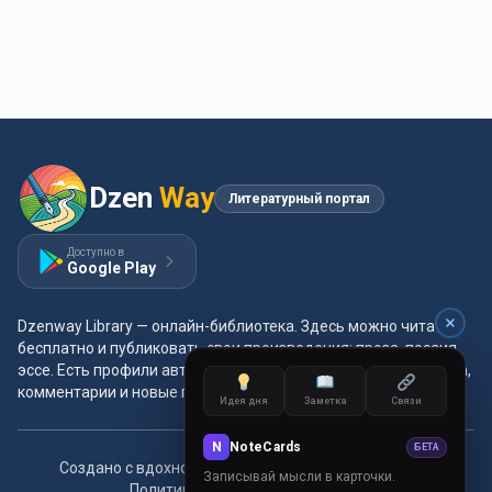
Dzen
Way
Литературный портал
Доступно в
Google Play
Dzenway Library — онлайн-библиотека. Здесь можно читать
бесплатно и публиковать свои произведения: проза, поэзия,
эссе. Есть профили авторов, жанры и метки, удобная читалка,
комментарии и новые главы каждый день.
Идея дня
Заметка
Связи
N
NoteCards
БЕТА
Создано с вдохновением для читателей и авторов.
Записывай мысли в карточки.
Политика конфиденциальности