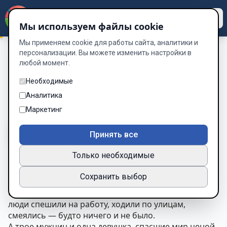
Dzen
Way
Мы используем файлы cookie
Мы применяем cookie для работы сайта, аналитики и
персонализации. Вы можете изменить настройки в
любой момент.
Таинственный Остров «Наследник»
/
Эпилог.
Эпилог.
Необходимые
Аналитика
Глава 15 из 15
Маркетинг
A-
A+
Тема
Шрифт
Принять все
Только необходимые
ЭПИЛОГ
Сохранить выбор
Прошёл
целый год
.
Солнце меняло сезоны, Киев жил своей жизнью,
люди спешили на работу, ходили по улицам,
смеялись — будто ничего и не было.
А трое мужчин и одна девушка, спасшие мир ценой