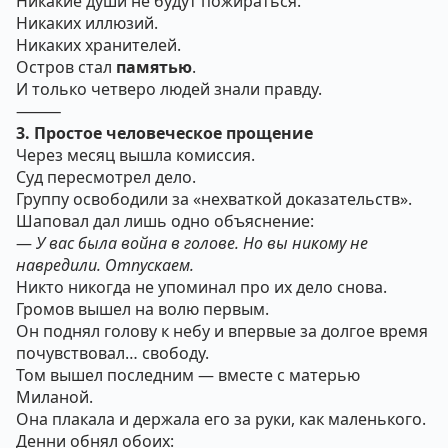
Никакие души не будут пожираться.
Никаких иллюзий.
Никаких хранителей.
Остров стал
памятью
.
И только четверо людей знали правду.
⸻
3. Простое человеческое прощение
Через месяц вышла комиссия.
Суд пересмотрел дело.
Группу освободили за «нехваткой доказательств».
Шаповал дал лишь одно объяснение:
—
У вас была война в голове. Но вы никому не
навредили. Отпускаем.
Никто никогда не упоминал про их дело снова.
Громов вышел на волю первым.
Он поднял голову к небу и впервые за долгое время
почувствовал… свободу.
Том вышел последним — вместе с матерью
Миланой.
Она плакала и держала его за руки, как маленького.
Денни обнял обоих: