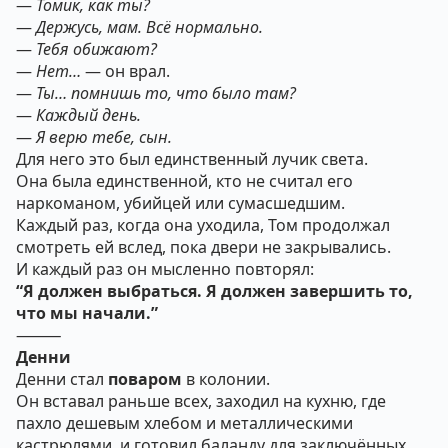
—
Томик, как ты?
—
Держусь, мам. Всё нормально.
—
Тебя обижают?
—
Нет…
— он врал.
—
Ты… помнишь то, что было там?
—
Каждый день.
—
Я верю тебе, сын.
Для него это был единственный лучик света.
Она была единственной, кто не считал его
наркоманом, убийцей или сумасшедшим.
Каждый раз, когда она уходила, Том продолжал
смотреть ей вслед, пока двери не закрывались.
И каждый раз он мысленно повторял:
“Я должен выбраться. Я должен завершить то,
что мы начали.”
⸻
Денни
Денни стал
поваром
в колонии.
Он вставал раньше всех, заходил на кухню, где
пахло дешевым хлебом и металлическими
кастрюлями, и готовил баланду для заключённых.