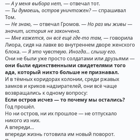
—
А у меня выбора нет,
— отвечал тот.
—
Ты думаешь, остров уничтожен?
— спрашивал
Том.
—
Не знаю,
— отвечал Громов. —
Но раз мы живы —
значит, история не закончена.
—
Мне кажется, он всё ещё где-то там,
— говорила
Лиора, сидя на лавке во внутреннем дворе женского
блока. —
Я это чувствую. Иногда… слышу его.
Они не были уже просто солдатами или друзьями —
они были единственными свидетелями того
ада, который никто больше не признавал.
И в тёмных коридорах колонии, среди ржавых
замков и криков надзирателей, они всё чаще
возвращались к одному вопросу:
Если остров исчез — то почему мы остались?
Год прошёл.
Но ни остров, ни их прошлое — не отпускало
никого из них.
А впереди…
впереди жизнь готовила им новый поворот.