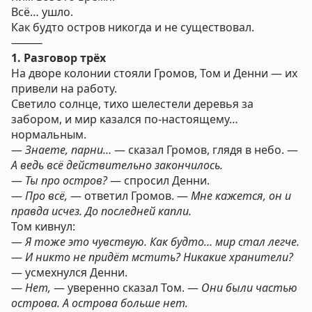
Всё… ушло.
Как будто остров никогда и не существовал.
⸻
1. Разговор трёх
На дворе колонии стояли Громов, Том и Денни — их
привели на работу.
Светило солнце, тихо шелестели деревья за
забором, и мир казался по-настоящему…
нормальным.
—
Знаете, парни…
— сказал Громов, глядя в небо. —
А ведь всё действительно закончилось.
—
Ты про остров?
— спросил Денни.
—
Про всё,
— ответил Громов. —
Мне кажется, он и
правда исчез. До последней капли.
Том кивнул:
—
Я тоже это чувствую. Как будто… мир стал легче.
—
И никто не придёт мстить? Никакие хранители?
— усмехнулся Денни.
—
Нет,
— уверенно сказал Том. —
Они были частью
острова. А острова больше нет.