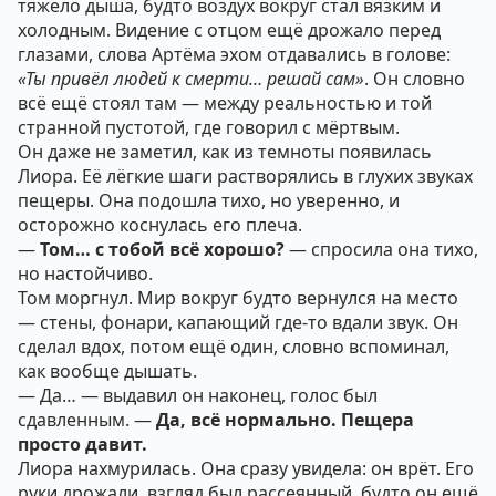
тяжело дыша, будто воздух вокруг стал вязким и
холодным. Видение с отцом ещё дрожало перед
глазами, слова Артёма эхом отдавались в голове:
«Ты привёл людей к смерти… решай сам»
. Он словно
всё ещё стоял там — между реальностью и той
странной пустотой, где говорил с мёртвым.
Он даже не заметил, как из темноты появилась
Лиора. Её лёгкие шаги растворялись в глухих звуках
пещеры. Она подошла тихо, но уверенно, и
осторожно коснулась его плеча.
—
Том… с тобой всё хорошо?
— спросила она тихо,
но настойчиво.
Том моргнул. Мир вокруг будто вернулся на место
— стены, фонари, капающий где-то вдали звук. Он
сделал вдох, потом ещё один, словно вспоминал,
как вообще дышать.
— Да… — выдавил он наконец, голос был
сдавленным. —
Да, всё нормально. Пещера
просто давит.
Лиора нахмурилась. Она сразу увидела: он врёт. Его
руки дрожали, взгляд был рассеянный, будто он ещё