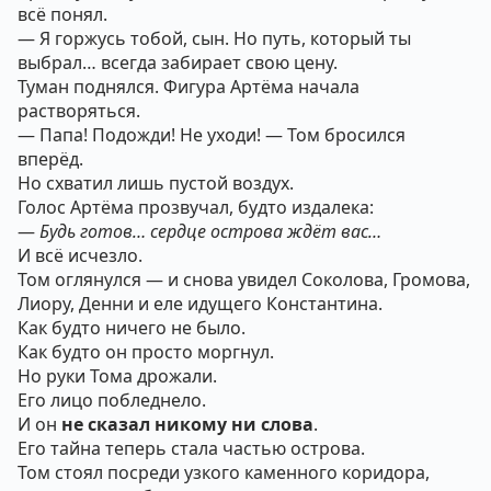
всё понял.
— Я горжусь тобой, сын. Но путь, который ты
выбрал… всегда забирает свою цену.
Туман поднялся. Фигура Артёма начала
растворяться.
— Папа! Подожди! Не уходи! — Том бросился
вперёд.
Но схватил лишь пустой воздух.
Голос Артёма прозвучал, будто издалека:
—
Будь готов… сердце острова ждёт вас…
И всё исчезло.
Том оглянулся — и снова увидел Соколова, Громова,
Лиору, Денни и еле идущего Константина.
Как будто ничего не было.
Как будто он просто моргнул.
Но руки Тома дрожали.
Его лицо побледнело.
И он
не сказал никому ни слова
.
Его тайна теперь стала частью острова.
Том стоял посреди узкого каменного коридора,