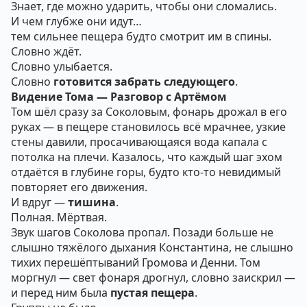
Знает, где можно ударить, чтобы они сломались.
И чем глубже они идут…
тем сильнее пещера будто смотрит им в спины.
Словно ждёт.
Словно улыбается.
Словно
готовится забрать следующего
.
Видение Тома — Разговор с Артёмом
Том шёл сразу за Соколовым, фонарь дрожал в его
руках — в пещере становилось всё мрачнее, узкие
стены давили, просачивающаяся вода капала с
потолка на плечи. Казалось, что каждый шаг эхом
отдаётся в глубине горы, будто кто-то невидимый
повторяет его движения.
И вдруг —
тишина
.
Полная. Мёртвая.
Звук шагов Соколова пропал. Позади больше не
слышно тяжёлого дыхания Константина, не слышно
тихих перешёптываний Громова и Денни. Том
моргнул — свет фонаря дрогнул, словно заискрил —
и перед ним была
пустая пещера
.