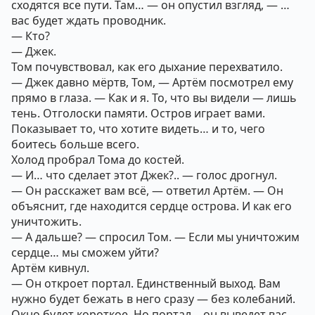
сходятся все пути. Там… — он опустил взгляд, — …
вас будет ждать проводник.
— Кто?
— Джек.
Том почувствовал, как его дыхание перехватило.
— Джек давно мёртв, Том, — Артём посмотрел ему
прямо в глаза. — Как и я. То, что вы видели — лишь
тень. Отголоски памяти. Остров играет вами.
Показывает то, что хотите видеть… и то, чего
боитесь больше всего.
Холод пробрал Тома до костей.
— И… что сделает этот Джек?.. — голос дрогнул.
— Он расскажет вам всё, — ответил Артём. — Он
объяснит, где находится сердце острова. И как его
уничтожить.
— А дальше? — спросил Том. — Если мы уничтожим
сердце… мы сможем уйти?
Артём кивнул.
— Он откроет портал. Единственный выход. Вам
нужно будет бежать в него сразу — без колебаний.
Окно будет короткое. Но портал… он выведет вас