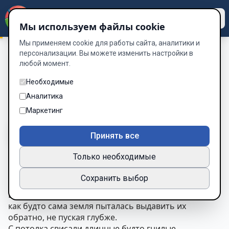
Dzen
Way
Мы используем файлы cookie
Мы применяем cookie для работы сайта, аналитики и
персонализации. Вы можете изменить настройки в
любой момент.
Таинственный Остров «Наследник»
/
Глава 11. ТЬМА
Глава 11. ТЬМА
Необходимые
Аналитика
Глава 11 из 15
Маркетинг
A-
A+
Тема
Шрифт
Принять все
Только необходимые
Глава 11. ТЬМА
Сохранить выбор
Пещера узилась с каждым шагом.
Воздух становился тяжелее, холоднее, влажнее —
как будто сама земля пыталась выдавить их
обратно, не пуская глубже.
С потолка свисали длинные будто гнилые