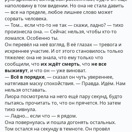
наполовину в том видении. Но она не стала давить
— все на пределе, любое лишнее слово может
сорвать человека.
— Том… если что-то не так — скажи, ладно? — тихо
произнесла она. — Сейчас нельзя, чтобы кто-то
ломался. Особенно ты.
Он перевёл на неё взгляд. В её глазах — тревога и
искреннее участие. И от этого становилось только
тяжелее: она не знала, что ему только что
сообщили, что
их ждёт смерть
, что
не все
выживут
, и что он — уже виноват.
—
Всё в порядке
, — сказал он чуть увереннее,
натягивая маску спокойствия. — Правда. Идём. Нам
нельзя отставать.
Лиора посмотрела на него ещё пару секунд, будто
пытаясь прочитать то, что он прячется. Но затем
тихо кивнула.
— Ладно… если что — я рядом.
Она повернулась и пошла догонять остальных.
Том остался на секунду в темноте. Он провёл