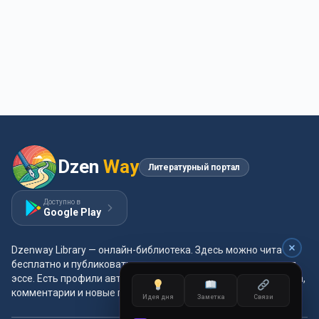
Dzen
Way
Литературный портал
Доступно в
Google Play
Dzenway Library — онлайн-библиотека. Здесь можно читать
бесплатно и публиковать свои произведения: проза, поэзия,
эссе. Есть профили авторов, жанры и метки, удобная читалка,
комментарии и новые главы каждый день.
Идея дня
Заметка
Связи