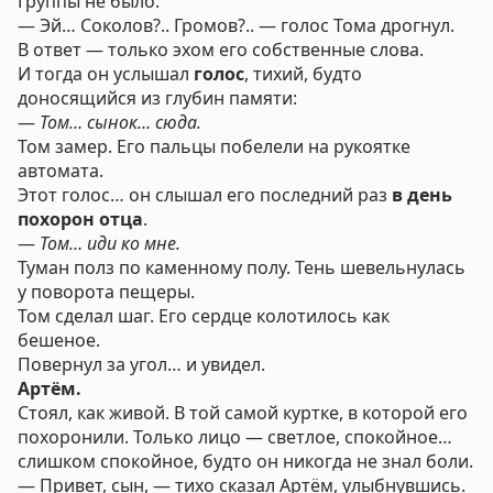
Группы не было.
— Эй… Соколов?.. Громов?.. — голос Тома дрогнул.
В ответ — только эхом его собственные слова.
И тогда он услышал
голос
, тихий, будто
доносящийся из глубин памяти:
—
Том… сынок… сюда.
Том замер. Его пальцы побелели на рукоятке
автомата.
Этот голос… он слышал его последний раз
в день
похорон отца
.
—
Том… иди ко мне.
Туман полз по каменному полу. Тень шевельнулась
у поворота пещеры.
Том сделал шаг. Его сердце колотилось как
бешеное.
Повернул за угол… и увидел.
Артём.
Стоял, как живой. В той самой куртке, в которой его
похоронили. Только лицо — светлое, спокойное…
слишком спокойное, будто он никогда не знал боли.
— Привет, сын, — тихо сказал Артём, улыбнувшись.