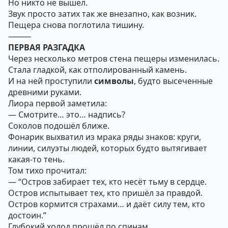
Но никто не вышел.
Звук просто затих так же внезапно, как возник.
Пещера снова поглотила тишину.
⸻
ПЕРВАЯ РАЗГАДКА
Через несколько метров стена пещеры изменилась.
Стала гладкой, как отполированный камень.
И на ней проступили
символы
, будто высеченные
древними руками.
Лиора первой заметила:
— Смотрите… это… надпись?
Соколов подошёл ближе.
Фонарик выхватил из мрака ряды знаков: круги,
линии, силуэты людей, которых будто вытягивает
какая-то тень.
Том тихо прочитал:
— “Остров забирает тех, кто несёт тьму в сердце.
Остров испытывает тех, кто пришёл за правдой.
Остров кормится страхами… и даёт силу тем, кто
достоин.”
Глубокий холод прошёл по спинам.