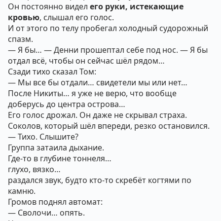
Он постоянно видел
его руки, истекающие
кровью
, слышал его голос.
И от этого по телу пробегал холодный судорожный
спазм.
— Я бы… — Денни прошептал себе под нос. — Я бы
отдал всё, чтобы он сейчас шёл рядом…
Сзади тихо сказал Том:
— Мы все бы отдали… свидетели мы или нет…
После Никиты… я уже не верю, что вообще
доберусь до центра острова…
Его голос дрожал. Он даже не скрывал страха.
Соколов, который шёл впереди, резко остановился.
— Тихо. Слышите?
Группа затаила дыхание.
Где-то в глубине тоннеля…
глухо, вязко…
раздался звук, будто кто-то скребёт когтями по
камню.
Громов поднял автомат:
— Сволочи… опять.