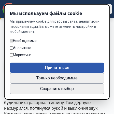
Dzen
Way
Мы используем файлы cookie
Мы применяем cookie для работы сайта, аналитики и
персонализации. Вы можете изменить настройки в
любой момент.
Таинственный Остров «Наследник»
/
Глава 3. Два Солдата
Глава 3. Два Солдата
Необходимые
Аналитика
Глава 3 из 15
Маркетинг
A-
A+
Тема
Шрифт
Принять все
Только необходимые
Глава 3. Два Солдата
Сохранить выбор
Было раннее утро.
Часы на столике показывали
6:30
, когда резкий звон
будильника разорвал тишину. Том дёрнулся,
нахмурился, потянулся рукой и выключил звук.
Комната наполнилась мягким золотистым светом