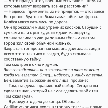
— А это правда, что у военных есть такие… штучки,
которые могут взорвать всё на расстоянии?
— Надеюсь, применять их не придётся, — отозвался
Бен ровно, будто это была самая обычная фраза.
Колёса мягко катились по дороге.
Они проезжали мимо утренних киосков, бабушки с
сумками шли к рынку, дети ждали маршрутку,
солнце заливало улицы ровным тёплым светом.
Город жил своей обычной жизнью.
Закрытая, тонированная машина двигалась среди
всего этого так тихо и гладко, будто скрывала
собственную тайну.
Том смотрел в окно и думал:
Это спокойствие… оно закончится в тот момент,
когда мы взлетим. Отец… надеюсь, я найду ответы.
Бен, заметив выражение его лица, произнёс:
— Том, ты сделал правильный выбор. Сегодня вы
сделаете шаг, который не смог сделать твой отец.
Том сжал кулак.
— Я доведу это дело до конца. Обещаю.
Cadillac ускорился, уходя в сторону трассы — прямо