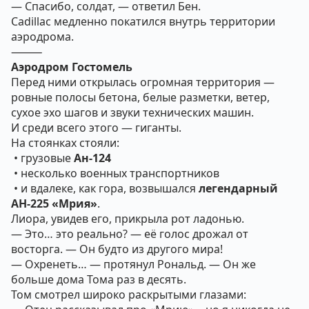
— Спасибо, солдат, — ответил Бен.
Cadillac медленно покатился внутрь территории
аэродрома.
⸻
Аэродром Гостомель
Перед ними открылась огромная территория —
ровные полосы бетона, белые разметки, ветер,
сухое эхо шагов и звуки технических машин.
И среди всего этого — гиганты.
На стоянках стояли:
• грузовые
Ан-124
• несколько военных транспортников
• и вдалеке, как гора, возвышался
легендарный
АН-225 «Мрия»
.
Лиора, увидев его, прикрыла рот ладонью.
— Это… это реально? — её голос дрожал от
восторга. — Он будто из другого мира!
— Охренеть… — протянул Рональд. — Он же
больше дома Тома раз в десять.
Том смотрел широко раскрытыми глазами: