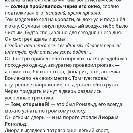
—
солнце пробивалось через его окно
, словно
подталкивая его:
вставай, время пришло
.
Том медленно сел на кровати, выдохнул и подошёл
к окну. С улицы тянул прохладный воздух, небо было
чистым, будто специально для сегодняшнего дня.
Он смотрел вдаль и думал:
Сегодня начнётся всё. Сегодня мы сделаем первый
шаг туда, куда отец не успел дойти…
Он быстро привёл себя в порядок, натянул удобную
походную одежду, аккуратно проверил рюкзак —
документы, блокнот отца, фонарик, нож, аптечка.
Всё лежало на своих местах. Том чувствовал
внутреннее напряжение, но держал себя в руках.
Через тридцать минут в дверь раздались
уверенные три стука.
—
Том, открывай!
— это был Рональд, его всегда
можно узнать по громкому голосу.
Он открыл дверь — и на пороге стояли
Лиора и
Рональд
.
Лиора выглядела потрясающе: лёгкий хвост,