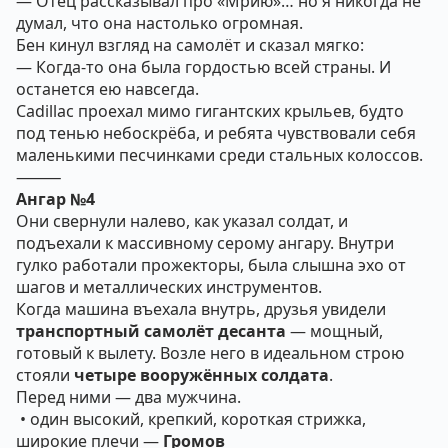
— Отец рассказывал про «Мрию»… но я никогда не
думал, что она настолько огромная.
Бен кинул взгляд на самолёт и сказал мягко:
— Когда-то она была гордостью всей страны. И
останется ею навсегда.
Cadillac проехал мимо гигантских крыльев, будто
под тенью небоскрёба, и ребята чувствовали себя
маленькими песчинками среди стальных колоссов.
⸻
Ангар №4
Они свернули налево, как указал солдат, и
подъехали к массивному серому ангару. Внутри
гулко работали прожекторы, была слышна эхо от
шагов и металлических инструментов.
Когда машина въехала внутрь, друзья увидели
транспортный самолёт десанта
— мощный,
готовый к вылету. Возле него в идеальном строю
стояли
четыре вооружённых солдата
.
Перед ними — два мужчина.
• один высокий, крепкий, короткая стрижка,
широкие плечи —
Громов