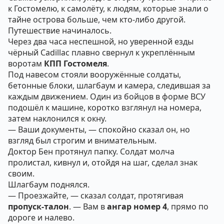
к Гостомелю, к самолёту, к людям, которые знали о
тайне острова больше, чем кто-либо другой.
Путешествие начиналось.
Через два часа неспешной, но уверенной езды
чёрный Cadillac плавно свернул к укреплённым
воротам
КПП Гостомеля
.
Под навесом стояли вооружённые солдаты,
бетонные блоки, шлагбаум и камера, следившая за
каждым движением. Один из бойцов в форме ВСУ
подошёл к машине, коротко взглянул на номера,
затем наклонился к окну.
— Ваши документы, — спокойно сказал он, но
взгляд был строгим и внимательным.
Доктор Бен протянул папку. Солдат молча
пролистал, кивнул и, отойдя на шаг, сделал знак
своим.
Шлагбаум поднялся.
— Проезжайте, — сказал солдат, протягивая
пропуск-талон
. — Вам в
ангар номер 4
, прямо по
дороге и налево.