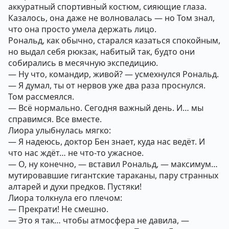
аккуратный спортивный костюм, сияющие глаза.
Казалось, она даже не волновалась — но Том знал,
что она просто умела держать лицо.
Рональд, как обычно, старался казаться спокойным,
но выдал себя рюкзак, набитый так, будто они
собирались в месячную экспедицию.
— Ну что, командир, живой? — усмехнулся Рональд.
— Я думал, ты от нервов уже два раза проснулся.
Том рассмеялся.
— Всё нормально. Сегодня важный день. И… мы
справимся. Все вместе.
Лиора улыбнулась мягко:
— Я надеюсь, доктор Бен знает, куда нас ведёт. И
что нас ждёт… не что-то ужасное.
— О, ну конечно, — вставил Рональд, — максимум…
мутировавшие гигантские тараканы, пару странных
алтарей и духи предков. Пустяки!
Лиора толкнула его плечом:
— Прекрати! Не смешно.
— Это я так… чтобы атмосфера не давила, —