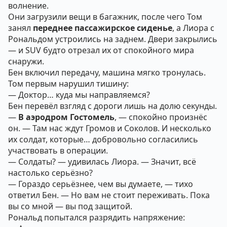
волнение.
Они загрузили вещи в багажник, после чего Том
занял
переднее пассажирское сиденье
, а Лиора с
Рональдом устроились на заднем. Двери закрылись
— и SUV будто отрезал их от спокойного мира
снаружи.
Бен включил передачу, машина мягко тронулась.
Том первым нарушил тишину:
— Доктор… куда мы направляемся?
Бен перевёл взгляд с дороги лишь на долю секунды.
—
В аэродром Гостомель
, — спокойно произнёс
он. — Там нас ждут Громов и Соколов. И несколько
их солдат, которые… добровольно согласились
участвовать в операции.
— Солдаты? — удивилась Лиора. — Значит, всё
настолько серьёзно?
— Гораздо серьёзнее, чем вы думаете, — тихо
ответил Бен. — Но вам не стоит переживать. Пока
вы со мной — вы под защитой.
Рональд попытался разрядить напряжение: