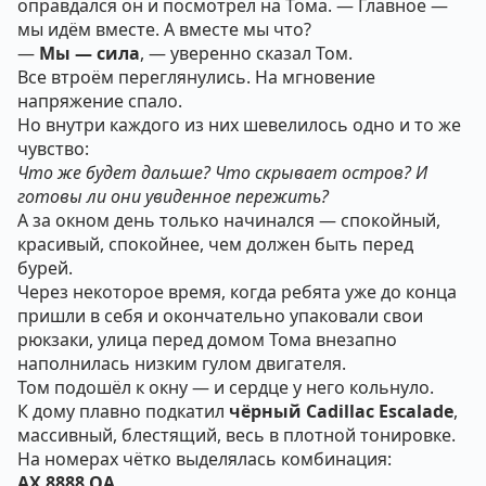
оправдался он и посмотрел на Тома. — Главное —
мы идём вместе. А вместе мы что?
—
Мы — сила
, — уверенно сказал Том.
Все втроём переглянулись. На мгновение
напряжение спало.
Но внутри каждого из них шевелилось одно и то же
чувство:
Что же будет дальше? Что скрывает остров? И
готовы ли они увиденное пережить?
А за окном день только начинался — спокойный,
красивый, спокойнее, чем должен быть перед
бурей.
Через некоторое время, когда ребята уже до конца
пришли в себя и окончательно упаковали свои
рюкзаки, улица перед домом Тома внезапно
наполнилась низким гулом двигателя.
Том подошёл к окну — и сердце у него кольнуло.
К дому плавно подкатил
чёрный Cadillac Escalade
,
массивный, блестящий, весь в плотной тонировке.
На номерах чётко выделялась комбинация:
AX 8888 OA