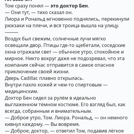
Том сразу понял —
это доктор Бен
.
— Они тут, — тихо сказал он.
Лиора и Рональд мгновенно поднялись, перекинули
рюкзаки на плечи, и вся троица вышла на улицу.
⸻
Воздух был свежим, солнечные лучи мягко
освещали двор. Птицы где-то щебетали, соседские
окна отражали свет — обычное утро, спокойное и
мирное. Никто вокруг даже не подозревал, что эта
компания сейчас отправится в самое опасное
приключение своей жизни.
Дверь Cadillac плавно открылась.
Внутри пахло кожей и чем-то спиртовым —
медицинским.
Доктор Бен сидел за рулём в идеально
выглаженном тёмном костюме. Его взгляд был, как
всегда, собранным и внимательным.
— Доброе утро, Том. Лиора. Рональд, — он немного
кивнул каждому. — Вы вовремя.
— Доброе, доктор, — ответил Том, подавив лёгкое