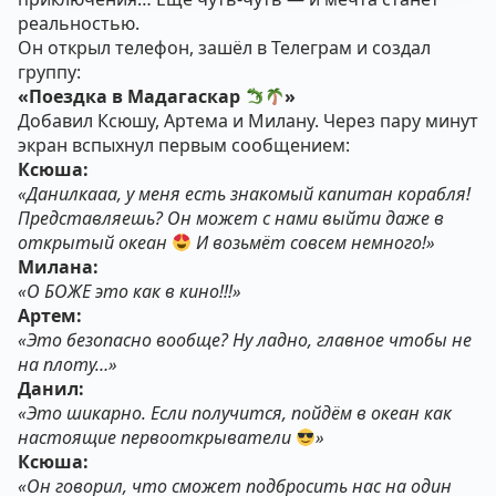
реальностью.
Он открыл телефон, зашёл в Телеграм и создал
группу:
«Поездка в Мадагаскар
»
Добавил Ксюшу, Артема и Милану. Через пару минут
экран вспыхнул первым сообщением:
Ксюша:
«Данилкааа, у меня есть знакомый капитан корабля!
Представляешь? Он может с нами выйти даже в
открытый океан
И возьмёт совсем немного!»
Милана:
«О БОЖЕ это как в кино!!!»
Артем:
«Это безопасно вообще? Ну ладно, главное чтобы не
на плоту…»
Данил:
«Это шикарно. Если получится, пойдём в океан как
настоящие первооткрыватели
»
Ксюша:
«Он говорил, что сможет подбросить нас на один