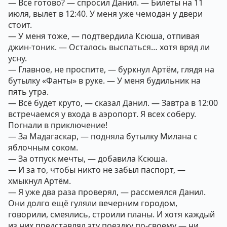
— Всё готово? — спросил Данил. — Билеты на 11
июля, вылет в 12:40. У меня уже чемодан у двери
стоит.
— У меня тоже, — подтвердила Ксюша, отпивая
джин-тоник. — Осталось выспаться… хотя вряд ли
усну.
— Главное, не проспите, — буркнул Артём, глядя на
бутылку «Фанты» в руке. — У меня будильник на
пять утра.
— Всё будет круто, — сказал Данил. — Завтра в 12:00
встречаемся у входа в аэропорт. Я всех соберу.
Погнали в приключение!
— За Мадагаскар, — подняла бутылку Милана с
яблочным соком.
— За отпуск мечты, — добавила Ксюша.
— И за то, чтобы никто не забыл паспорт, —
хмыкнул Артём.
— Я уже два раза проверял, — рассмеялся Данил.
Они долго ещё гуляли вечерним городом,
говорили, смеялись, строили планы. И хотя каждый
из них представлял эту поездку по-своему — ни