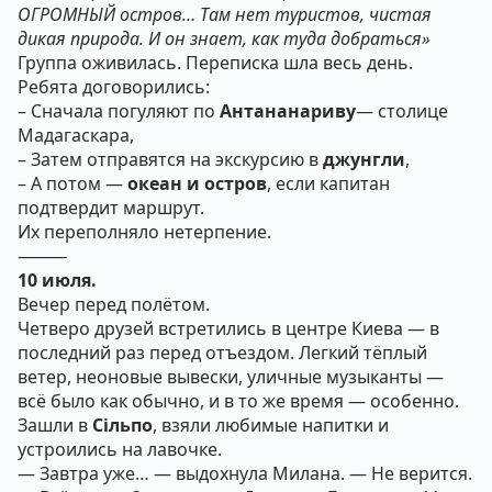
ОГРОМНЫЙ остров… Там нет туристов, чистая
дикая природа. И он знает, как туда добраться»
Группа оживилась. Переписка шла весь день.
Ребята договорились:
– Сначала погуляют по
Антананариву
— столице
Мадагаскара,
– Затем отправятся на экскурсию в
джунгли
,
– А потом —
океан и остров
, если капитан
подтвердит маршрут.
Их переполняло нетерпение.
⸻
10 июля.
Вечер перед полётом.
Четверо друзей встретились в центре Киева — в
последний раз перед отъездом. Легкий тёплый
ветер, неоновые вывески, уличные музыканты —
всё было как обычно, и в то же время — особенно.
Зашли в
Сільпо
, взяли любимые напитки и
устроились на лавочке.
— Завтра уже… — выдохнула Милана. — Не верится.