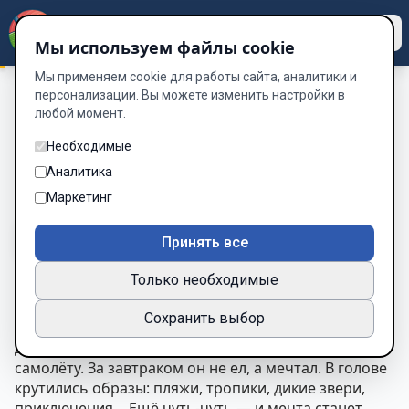
Dzen
Way
Мы используем файлы cookie
Мы применяем cookie для работы сайта, аналитики и
персонализации. Вы можете изменить настройки в
любой момент.
Таинственный Остров: The Trilogy
/
Глава 2. Скоро вылет
Глава 2. Скоро вылет
Необходимые
Аналитика
Глава 3 из 52
Маркетинг
A-
A+
Тема
Шрифт
Принять все
Только необходимые
Глава 2.
Скоро вылет
Сохранить выбор
8 июля 2025 года.
Данил проснулся с чувством, будто уже идёт к
самолёту. За завтраком он не ел, а мечтал. В голове
крутились образы: пляжи, тропики, дикие звери,
приключения… Ещё чуть-чуть — и мечта станет