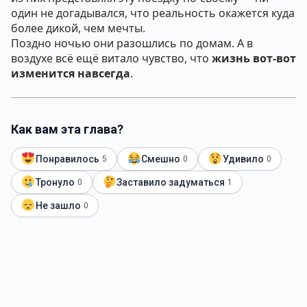
один не догадывался, что реальность окажется куда
более дикой, чем мечты.
Поздно ночью они разошлись по домам. А в
воздухе всё ещё витало чувство, что
жизнь вот-вот
изменится навсегда
.
Как вам эта глава?
Понравилось
Смешно
Удивило
5
0
0
Тронуло
Заставило задуматься
0
1
Не зашло
0