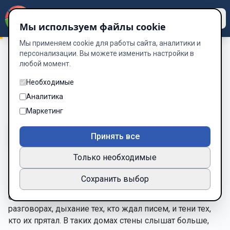
Dzen
Way
Мы используем файлы cookie
Мы применяем cookie для работы сайта, аналитики и
персонализации. Вы можете изменить настройки в
любой момент.
Пока дом хранит молчание 1 часть.
/
Предисловие.
Предисловие.
Необходимые
Аналитика
Глава 1 из 41
Маркетинг
A-
A+
Тема
Шрифт
Принять все
Только необходимые
Есть дома, которые просто стоят на земле, и есть
Сохранить выбор
дома, которые помнят.
Они запоминают шаги по лестницам, паузы в
разговорах, дыхание тех, кто ждал писем, и тени тех,
кто их прятал. В таких домах стены слышат больше,