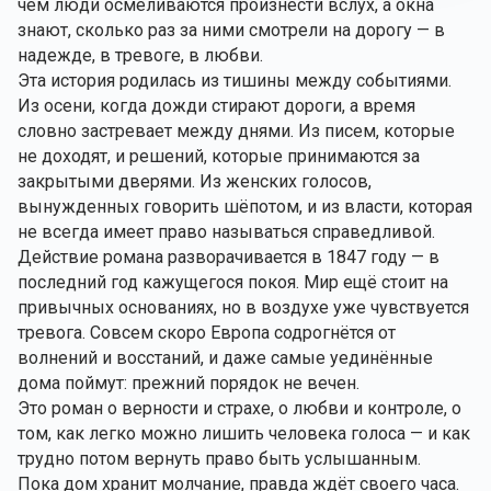
чем люди осмеливаются произнести вслух, а окна
знают, сколько раз за ними смотрели на дорогу — в
надежде, в тревоге, в любви.
Эта история родилась из тишины между событиями.
Из осени, когда дожди стирают дороги, а время
словно застревает между днями. Из писем, которые
не доходят, и решений, которые принимаются за
закрытыми дверями. Из женских голосов,
вынужденных говорить шёпотом, и из власти, которая
не всегда имеет право называться справедливой.
Действие романа разворачивается в 1847 году — в
последний год кажущегося покоя. Мир ещё стоит на
привычных основаниях, но в воздухе уже чувствуется
тревога. Совсем скоро Европа содрогнётся от
волнений и восстаний, и даже самые уединённые
дома поймут: прежний порядок не вечен.
Это роман о верности и страхе, о любви и контроле, о
том, как легко можно лишить человека голоса — и как
трудно потом вернуть право быть услышанным.
Пока дом хранит молчание, правда ждёт своего часа.