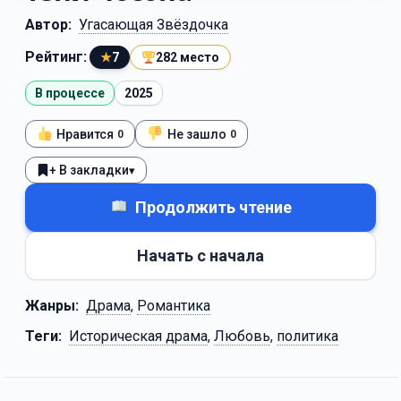
Автор:
Угасающая Звёздочка
Рейтинг:
★
7
282 место
В процессе
2025
Нравится
Не зашло
0
0
+ В закладки
▾
Продолжить чтение
Начать с начала
Жанры:
Драма
,
Романтика
Теги:
Историческая драма
,
Любовь
,
политика