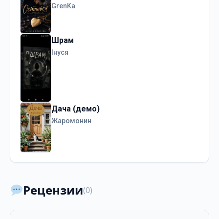
GrenKa
Шрам
Інуся
Дача (демо)
Жаромонин
Рецензии
(0)