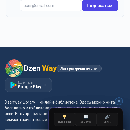
Подписаться
Dzen
Way
Литературный портал
Доступно в
Google Play
Dzenway Library — онлайн-библиотека. Здесь можно читать
бесплатно и публиковать свои произведения: проза, поэзия,
эссе. Есть профили авторов, жанры и метки, удобная читалка,
комментарии и новые главы каждый день.
Идея дня
Идея дня
Заметка
Заметка
Связи
Связи