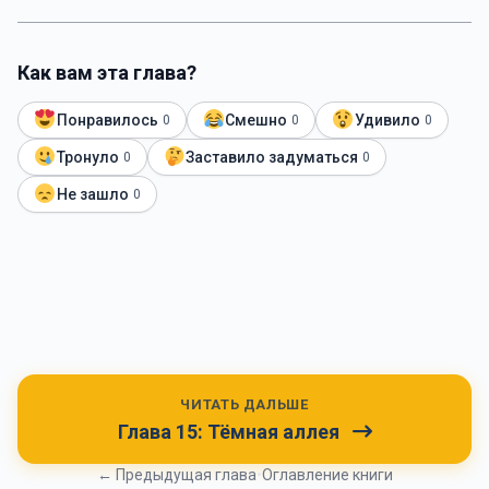
Как вам эта глава?
Понравилось
Смешно
Удивило
0
0
0
Тронуло
Заставило задуматься
0
0
Не зашло
0
ЧИТАТЬ ДАЛЬШЕ
Глава 15: Тёмная аллея
← Предыдущая глава
•
Оглавление книги