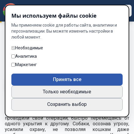
Dzen
Way
Мы используем файлы cookie
Мы применяем cookie для работы сайта, аналитики и
персонализации. Вы можете изменить настройки в
любой момент.
Теория заговора: По кошачьим следам
/
Глава 14: Пламя на
границе
Необходимые
Глава 14: Пламя на границе
Аналитика
Маркетинг
Глава 14 из 17
Принять все
A-
A+
Тема
Шрифт
Только необходимые
Сохранить выбор
Обстановка между сторонами оставалась
напряжённой. В центре города коты активнее
проводили свои операции, быстро перемещаясь от
одного укрытия к другому. Собаки, осознав угрозу,
усилили охрану, не позволяя кошкам даже