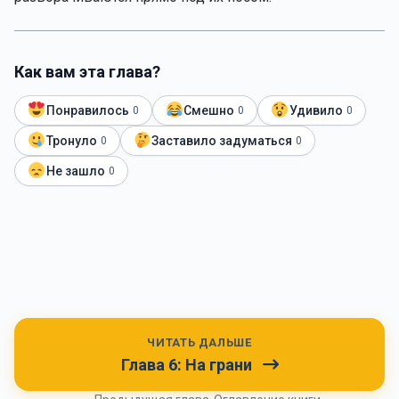
Как вам эта глава?
Понравилось
Смешно
Удивило
0
0
0
Тронуло
Заставило задуматься
0
0
Не зашло
0
ЧИТАТЬ ДАЛЬШЕ
Глава 6: На грани