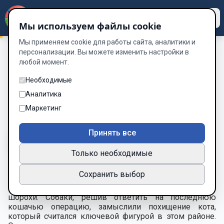
Dzen
Way
Мы используем файлы cookie
Мы применяем cookie для работы сайта, аналитики и
персонализации. Вы можете изменить настройки в
любой момент.
Теория заговора: По кошачьим следам
/
Глава 5: Ночь
шорохов
Необходимые
Глава 5: Ночь шорохов
Аналитика
Маркетинг
Глава 5 из 17
Принять все
A-
A+
Тема
Шрифт
Только необходимые
Сохранить выбор
Ночь поглотила город, и в тишине соседнего района,
где располагался блокпост кошек, вдруг раздались
шорохи. Собаки, решив ответить на последнюю
кошачью операцию, замыслили похищение кота,
который считался ключевой фигурой в этом районе.