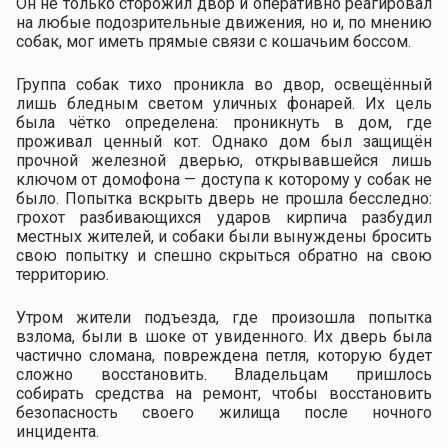
Он не только сторожил двор и оперативно реагировал
на любые подозрительные движения, но и, по мнению
собак, мог иметь прямые связи с кошачьим боссом.
Группа собак тихо проникла во двор, освещённый
лишь бледным светом уличных фонарей. Их цель
была чётко определена: проникнуть в дом, где
проживал ценный кот. Однако дом был защищён
прочной железной дверью, открывавшейся лишь
ключом от домофона — доступа к которому у собак не
было. Попытка вскрыть дверь не прошла бесследно:
грохот разбивающихся ударов кирпича разбудил
местных жителей, и собаки были вынуждены бросить
свою попытку и спешно скрыться обратно на свою
территорию.
Утром жители подъезда, где произошла попытка
взлома, были в шоке от увиденного. Их дверь была
частично сломана, повреждена петля, которую будет
сложно восстановить. Владельцам пришлось
собирать средства на ремонт, чтобы восстановить
безопасность своего жилища после ночного
инцидента.