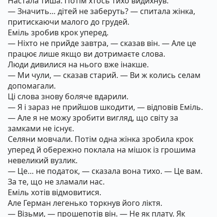
Настала тиша. Потім хтось тихо видихнув.
— Значить… дітей не заберуть? — спитала жінка,
притискаючи малого до грудей.
Еміль зробив крок уперед.
— Ніхто не прийде завтра, — сказав він. — Але це
працює лише якщо ви дотримаєте слова.
Люди дивилися на нього вже інакше.
— Ми чули, — сказав старий. — Ви ж колись селам
допомагали.
Ці слова знову боляче вдарили.
— Я і зараз не прийшов шкодити, — відповів Еміль.
— Але я не можу зробити вигляд, що світу за
замками не існує.
Селяни мовчали. Потім одна жінка зробила крок
уперед й обережно поклала на мішок із грошима
невеликий вузлик.
— Це… не податок, — сказала вона тихо. — Це вам.
За те, що не зламали нас.
Еміль хотів відмовитися.
Але Герман легенько торкнув його ліктя.
— Візьми, — прошепотів він. — Не як плату. Як