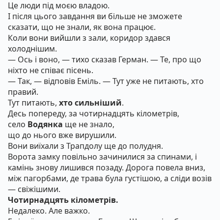
Це люди під моєю владою.
І після цього завдання ви більше не зможете
сказати, що не знали, як вона працює.
Коли вони вийшли з зали, коридор здався
холоднішим.
— Ось і воно, — тихо сказав Герман. — Те, про що
ніхто не співає пісень.
— Так, — відповів Еміль. — Тут уже не питають, хто
правий.
Тут питають,
хто сильніший
.
Десь попереду, за чотирнадцять кілометрів,
село
Водянка
ще не знало,
що до нього вже вирушили.
Вони виїхали з Трапдолу ще до полудня.
Ворота замку повільно зачинилися за спинами, і
камінь знову лишився позаду. Дорога повела вниз,
між пагорбами, де трава була густішою, а сліди возів
— свіжішими.
Чотирнадцять кілометрів.
Недалеко. Але важко.