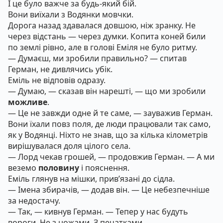
І це було важче за будь-який бій.
Вони виїхали з Водянки мовчки.
Дорога назад здавалася довшою, ніж зранку. Не
через відстань — через думки. Копита коней били
по землі рівно, але в голові Еміля не було ритму.
— Думаєш, ми зробили правильно? — спитав
Герман, не дивлячись убік.
Еміль не відповів одразу.
— Думаю, — сказав він нарешті, — що ми зробили
можливе
.
— Це не завжди одне й те саме, — зауважив Герман.
Вони їхали повз поля, де люди працювали так само,
як у Водянці. Ніхто не знав, що за кілька кілометрів
вирішувалася доля цілого села.
— Лорд чекав грошей, — продовжив Герман. — А ми
веземо
половину
і пояснення.
Еміль глянув на мішки, прив’язані до сідла.
— Імена збирачів, — додав він. — Це небезпечніше
за недостачу.
— Так, — кивнув Герман. — Тепер у нас будуть
вороги. Не з ножами. З печатками.