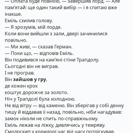
— Оплата буде повною, — завершив лорд. — Але
пам’ятай: ще один такий вибір — і я спитаю вже
інакше.
Еміль схилив голову.
— Я зрозумів, мій лорде.
Коли вони вийшли з зали, двері зачинилися
повільно.
— Ми живі, — сказав Герман.
— Поки що, — відповів Еміль.
Він подивився на кам’яні стіни Трапдолу.
Сьогодні він не виграв.
І не програв.
Він
зайшов у гру
,
де кожен крок
коштує дорожче за золото.
Ніч у Трапдолі була холодною.
Не від вітру — від каменю. Він зберігав у собі денну
тишу й віддавав її назад, повільно, ніби нагадував:
замок ніколи не спить по-справжньому.
Еміль лежав на ліжку, дивлячись у темряву.
Смолоскип у коридорі час від часу потріскував,