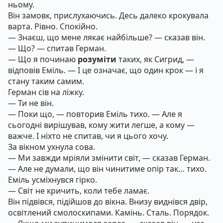
ньому.
Він замовк, прислухаючись. Десь далеко крокувала
варта. Рівно. Спокійно.
— Знаєш, що мене лякає найбільше? — сказав він.
— Що? — спитав Герман.
— Що я починаю
розуміти
таких, як Сигрид, —
відповів Еміль. — І це означає, що один крок — і я
стану таким самим.
Герман сів на ліжку.
— Ти не він.
— Поки що, — повторив Еміль тихо. — Але я
сьогодні вирішував, кому жити легше, а кому —
важче. І ніхто не спитав, чи я цього хочу.
За вікном ухнула сова.
— Ми завжди мріяли змінити світ, — сказав Герман.
— Але не думали, що він чинитиме опір так… тихо.
Еміль усміхнувся гірко.
— Світ не кричить, коли тебе ламає.
Він підвівся, підійшов до вікна. Внизу виднівся двір,
освітлений смолоскипами. Камінь. Сталь. Порядок.