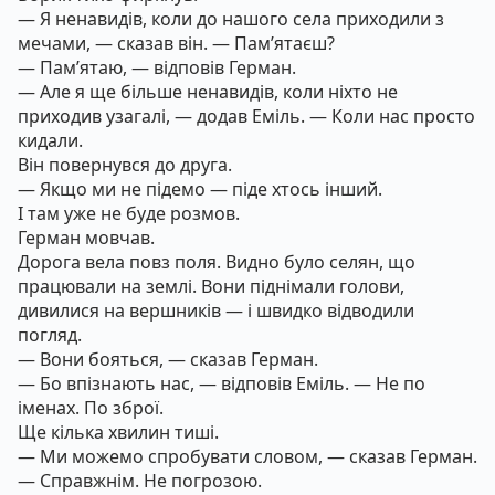
— Я ненавидів, коли до нашого села приходили з
мечами, — сказав він. — Пам’ятаєш?
— Пам’ятаю, — відповів Герман.
— Але я ще більше ненавидів, коли ніхто не
приходив узагалі, — додав Еміль. — Коли нас просто
кидали.
Він повернувся до друга.
— Якщо ми не підемо — піде хтось інший.
І там уже не буде розмов.
Герман мовчав.
Дорога вела повз поля. Видно було селян, що
працювали на землі. Вони піднімали голови,
дивилися на вершників — і швидко відводили
погляд.
— Вони бояться, — сказав Герман.
— Бо впізнають нас, — відповів Еміль. — Не по
іменах. По зброї.
Ще кілька хвилин тиші.
— Ми можемо спробувати словом, — сказав Герман.
— Справжнім. Не погрозою.