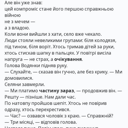
Але він уже знав:
цей компроміс стане його першою справжньою
війною
не з мечем —
а з владою.
Коли вони вийшли з хати, село вже чекало.
Люди стояли невеликими групами: біля колодязя,
під тином, біля воріт. Хтось тримав дітей за руки,
хтось стискав шапку в пальцях. У повітрі висіла
напруга — не страх, а
очікування
.
Голова Водянки підняв руку.
— Слухайте, — сказав він гучно, але без крику. — Ми
домовилися.
Селяни завмерли.
— Ми платимо
частину зараз
, — продовжив він. —
Решту — пізніше. Нам дали час.
По натовпу пройшов шепіт. Хтось не повірив
одразу, хтось перехрестився.
— Час? — озвався чоловік з краю. — Справжній?
— Три місяці, — відповів голова.