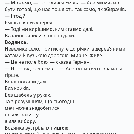
— Можемо, — погодився Еміль. — Але ми маємо
бути готові, що нас пошлють так само, як збирачів.
— І тоді?
Еміль глянув уперед.
— Тоді ми вирішимо, ким стаємо далі.
Вдалині з’явилися перші дахи.
Водянка.
Невелике село, притиснуте до річки, з дерев’яними
хатами й вузькою дорогою. Мирне. Живе.
— Це не поле бою, — сказав Герман.
— Ні, — відповів Еміль. — Але тут можуть зламати
гірше.
Вони поїхали далі.
Без криків.
Без шабель у руках.
Та з розумінням, що сьогодні
меч може знадобитися
не для захисту —
а для вибору.
Водянка зустріла їх
тишею
.