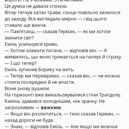
Ця думка не давала спокою.
Вітер тягнув запах трави, сонце повільно хилилося
до заходу. Все виглядало мирно — і від цього
ставало ще важче.
— Пам’ятаєш, — сказав Герман, — як ми хотіли
змінити світ?
Еміль усміхнувся криво.
— Хотіли зламати погане, — відповів він. — А
виявилось, що воно тримається на папері й страху.
— І що тепер?
Еміль зупинив Борику на мить.
— Тепер ми перевіримо, — сказав він, — чи можна
стояти посередині й не впасти.
Вони знову рушили.
На горизонті вже вимальовувалися стіни Трапдолу.
Камінь здавався холоднішим, ніж зранку. Не
загрозливим —
важким
.
— Якщо він розлютиться, — тихо сказав Герман, —
назад дороги не буде.
— Знаю, — відповів Еміль. — Але якщо ми мовчки