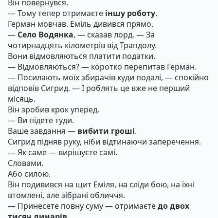
Він повернувся.
— Тому тепер отримаєте
іншу роботу
.
Герман мовчав. Еміль дивився прямо.
—
Село Водянка
, — сказав лорд. — За
чотирнадцять кілометрів від Трапдолу.
Вони відмовляються платити податки.
— Відмовляються? — коротко перепитав Герман.
— Посилають моїх збирачів куди подалі, — спокійно
відповів Сигрид. — І роблять це вже не перший
місяць.
Він зробив крок уперед.
— Ви підете туди.
Ваше завдання —
вибити гроші
.
Сигрид підняв руку, ніби відтинаючи заперечення.
— Як саме — вирішуєте самі.
Словами.
Або силою.
Він подивився на щит Еміля, на сліди бою, на їхні
втомлені, але зібрані обличчя.
— Принесете повну суму — отримаєте
до двох
тисяч динарів
.