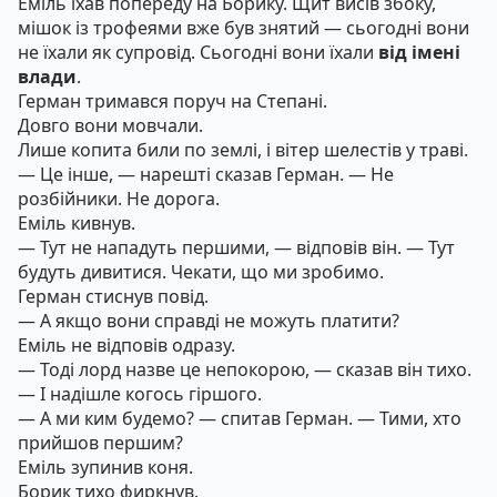
Еміль їхав попереду на Борику. Щит висів збоку,
мішок із трофеями вже був знятий — сьогодні вони
не їхали як супровід. Сьогодні вони їхали
від імені
влади
.
Герман тримався поруч на Степані.
Довго вони мовчали.
Лише копита били по землі, і вітер шелестів у траві.
— Це інше, — нарешті сказав Герман. — Не
розбійники. Не дорога.
Еміль кивнув.
— Тут не нападуть першими, — відповів він. — Тут
будуть дивитися. Чекати, що ми зробимо.
Герман стиснув повід.
— А якщо вони справді не можуть платити?
Еміль не відповів одразу.
— Тоді лорд назве це непокорою, — сказав він тихо.
— І надішле когось гіршого.
— А ми ким будемо? — спитав Герман. — Тими, хто
прийшов першим?
Еміль зупинив коня.
Борик тихо фиркнув.