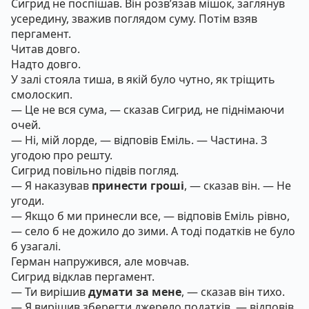
Сигрид не поспішав. Він розв’язав мішок, заглянув
усередину, зважив поглядом суму. Потім взяв
пергамент.
Читав довго.
Надто довго.
У залі стояла тиша, в якій було чутно, як тріщить
смолоскип.
— Це не вся сума, — сказав Сигрид, не піднімаючи
очей.
— Ні, мій лорде, — відповів Еміль. — Частина. З
угодою про решту.
Сигрид повільно підвів погляд.
— Я наказував
принести гроші
, — сказав він. — Не
угоди.
— Якщо б ми принесли все, — відповів Еміль рівно,
— село б не дожило до зими. А тоді податків не було
б узагалі.
Герман напружився, але мовчав.
Сигрид відклав пергамент.
— Ти вирішив
думати за мене
, — сказав він тихо.
— Я вирішив зберегти джерело податків, — відповів