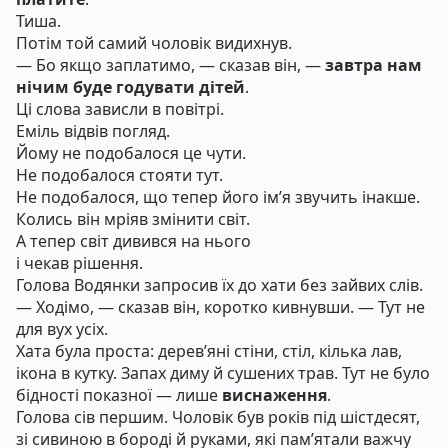
Тиша.
Потім той самий чоловік видихнув.
— Бо якщо заплатимо, — сказав він, —
завтра нам
нічим буде годувати дітей
.
Ці слова зависли в повітрі.
Еміль відвів погляд.
Йому не подобалося це чути.
Не подобалося стояти тут.
Не подобалося, що тепер його ім’я звучить інакше.
Колись він мріяв змінити світ.
А тепер світ дивився на нього
і чекав рішення.
Голова Водянки запросив їх до хати без зайвих слів.
— Ходімо, — сказав він, коротко кивнувши. — Тут не
для вух усіх.
Хата була проста: дерев’яні стіни, стіл, кілька лав,
ікона в кутку. Запах диму й сушених трав. Тут не було
бідності показної — лише
виснаження
.
Голова сів першим. Чоловік був років під шістдесят,
зі сивиною в бороді й руками, які пам’ятали важчу