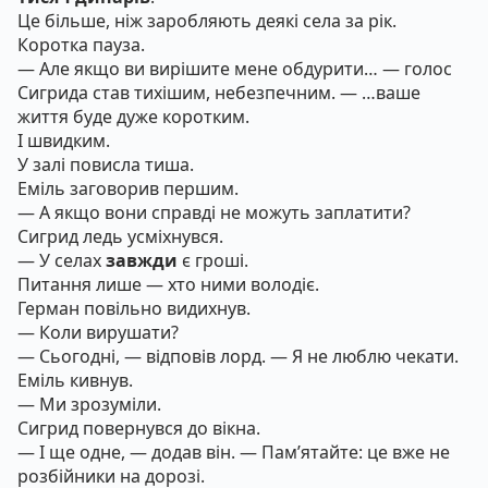
Це більше, ніж заробляють деякі села за рік.
Коротка пауза.
— Але якщо ви вирішите мене обдурити… — голос
Сигрида став тихішим, небезпечним. — …ваше
життя буде дуже коротким.
І швидким.
У залі повисла тиша.
Еміль заговорив першим.
— А якщо вони справді не можуть заплатити?
Сигрид ледь усміхнувся.
— У селах
завжди
є гроші.
Питання лише — хто ними володіє.
Герман повільно видихнув.
— Коли вирушати?
— Сьогодні, — відповів лорд. — Я не люблю чекати.
Еміль кивнув.
— Ми зрозуміли.
Сигрид повернувся до вікна.
— І ще одне, — додав він. — Пам’ятайте: це вже не
розбійники на дорозі.