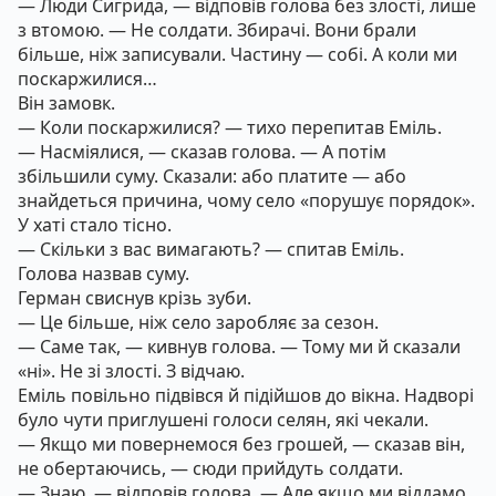
— Люди Сигрида, — відповів голова без злості, лише
з втомою. — Не солдати. Збирачі. Вони брали
більше, ніж записували. Частину — собі. А коли ми
поскаржилися…
Він замовк.
— Коли поскаржилися? — тихо перепитав Еміль.
— Насміялися, — сказав голова. — А потім
збільшили суму. Сказали: або платите — або
знайдеться причина, чому село «порушує порядок».
У хаті стало тісно.
— Скільки з вас вимагають? — спитав Еміль.
Голова назвав суму.
Герман свиснув крізь зуби.
— Це більше, ніж село заробляє за сезон.
— Саме так, — кивнув голова. — Тому ми й сказали
«ні». Не зі злості. З відчаю.
Еміль повільно підвівся й підійшов до вікна. Надворі
було чути приглушені голоси селян, які чекали.
— Якщо ми повернемося без грошей, — сказав він,
не обертаючись, — сюди прийдуть солдати.
— Знаю, — відповів голова. — Але якщо ми віддамо