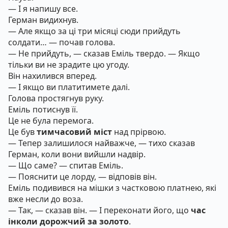
— І я напишу все.
Герман видихнув.
— Але якщо за ці три місяці сюди прийдуть
солдати… — почав голова.
— Не прийдуть, — сказав Еміль твердо. — Якщо
тільки ви не зрадите цю угоду.
Він нахилився вперед.
— І якщо ви платитимете далі.
Голова простягнув руку.
Еміль потиснув її.
Це не була перемога.
Це був
тимчасовий міст
над прірвою.
— Тепер залишилося найважче, — тихо сказав
Герман, коли вони вийшли надвір.
— Що саме? — спитав Еміль.
— Пояснити це лорду, — відповів він.
Еміль подивився на мішки з частковою платнею, які
вже несли до воза.
— Так, — сказав він. — І переконати його, що
час
інколи дорожчий за золото
.