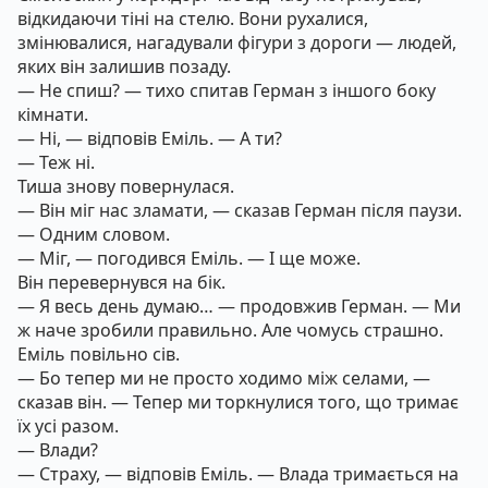
відкидаючи тіні на стелю. Вони рухалися,
змінювалися, нагадували фігури з дороги — людей,
яких він залишив позаду.
— Не спиш? — тихо спитав Герман з іншого боку
кімнати.
— Ні, — відповів Еміль. — А ти?
— Теж ні.
Тиша знову повернулася.
— Він міг нас зламати, — сказав Герман після паузи.
— Одним словом.
— Міг, — погодився Еміль. — І ще може.
Він перевернувся на бік.
— Я весь день думаю… — продовжив Герман. — Ми
ж наче зробили правильно. Але чомусь страшно.
Еміль повільно сів.
— Бо тепер ми не просто ходимо між селами, —
сказав він. — Тепер ми торкнулися того, що тримає
їх усі разом.
— Влади?
— Страху, — відповів Еміль. — Влада тримається на