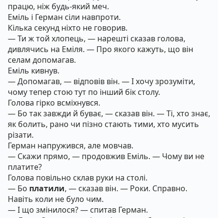
працю, ніж будь-який меч.
Еміль і Герман сіли навпроти.
Кілька секунд ніхто не говорив.
— Ти ж той хлопець, — нарешті сказав голова,
дивлячись на Еміля. — Про якого кажуть, що він
селам допомагав.
Еміль кивнув.
— Допомагав, — відповів він. — І хочу зрозуміти,
чому тепер стою тут по інший бік столу.
Голова гірко всміхнувся.
— Бо так завжди й буває, — сказав він. — Ті, хто знає,
як болить, рано чи пізно стають тими, хто мусить
різати.
Герман напружився, але мовчав.
— Скажи прямо, — продовжив Еміль. — Чому ви не
платите?
Голова повільно склав руки на столі.
— Бо
платили
, — сказав він. — Роки. Справно.
Навіть коли не було чим.
— І що змінилося? — спитав Герман.