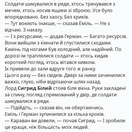
Солдати шикувалися в ряди, хтось тренувався з
мечем, хтось носив ящики зі зброєю. Усе було
впорядковано. Без хаосу. Без криків.
— Тут воюють інакше, — сказав Еміль. — Не з
відчаю. З наказу.
— І з ресурсами, — додав Герман. — Багато ресурсів.
Вони вийшли з кімнати й спустилися сходами.
Камінь під ногами був холодний, але надійний. По
дорозі їм траплялися солдати — хтось кидав
короткий погляд, хтось вітався кивком.
Їх привели до зали вдруге того ж ранку.
Цього разу — без свідків. Двері за ними зачинилися
важко, глухо, ніби відрізаючи шлях назад.
Лорд
Сигрид Білий
стояв біля вікна. Руки закладені
за спину, погляд спрямований у двір, де солдати
шикувалися в ряди.
— Підійдіть, — сказав він, не обертаючись.
Еміль і Герман зупинилися за кілька кроків.
— Караван ви довели, — почав Сигрид. — І зробили
це краще, ніж більшість моїх людей.