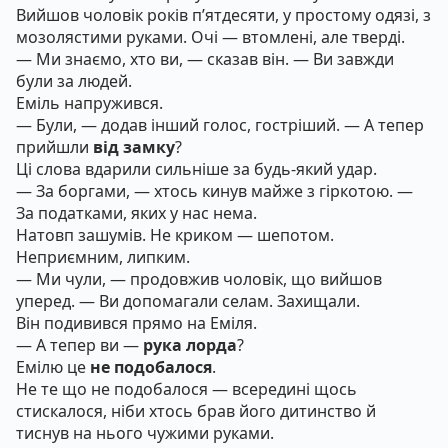
Вийшов чоловік років п’ятдесяти, у простому одязі, з
мозолястими руками. Очі — втомлені, але тверді.
— Ми знаємо, хто ви, — сказав він. — Ви завжди
були за людей.
Еміль напружився.
— Були, — додав інший голос, гостріший. — А тепер
прийшли
від замку
?
Ці слова вдарили сильніше за будь-який удар.
— За боргами, — хтось кинув майже з гіркотою. —
За податками, яких у нас нема.
Натовп зашумів. Не криком — шепотом.
Неприємним, липким.
— Ми чули, — продовжив чоловік, що вийшов
уперед. — Ви допомагали селам. Захищали.
Він подивився прямо на Еміля.
— А тепер ви —
рука лорда
?
Емілю це
не подобалося
.
Не те що не подобалося — всередині щось
стискалося, ніби хтось брав його дитинство й
тиснув на нього чужими руками.