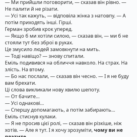
— Ми прийшли поговорити, — сказав він рівно. —
Не палити й не різати.
— Усі так кажуть, — відповіла жінка з натовпу. — А
потім приходять інші. Гірші.
Герман зробив крок уперед.
— Якщо б ми хотіли силою, — сказав він, — ми б не
стояли тут без зброї в руках.
Це змусило людей замовкнути на мить.
— Тоді навіщо? — знову спитали.
Еміль подивився на обличчя навколо. На страх. На
злість. На втому.
— Бо нас послали, — сказав він чесно. — І я не буду
вам брехати.
Ці слова викликали нову хвилю шепоту.
— От бачите…
— Усі однакові…
— Спершу допомагають, а потім забирають…
Еміль стиснув кулаки.
— Я не просив цієї ролі, — сказав він різкіше, ніж
хотів. — Але я тут. І я хочу зрозуміти,
чому ви не
платите
.