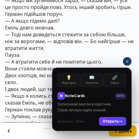
— Якщо ми зупинимося зараз, — сказав він, — усе
це просто пройде повз. Хтось інший зробить гірше.
Герман підійшов поруч.
— А якщо підемо далі?
Еміль довго мовчав.
— Тоді нам доведеться стежити за собою більше,
ніж за ворогами, — відповів він. — Бо найгірше — не
втратити життя.
Пауза.
— А втратити себе й не помітити цього.
Вони стояли мовчки.
Двоє хлопців, які колись билися палицями за своє
село.
Идея дня
Заметка
Связи
І двоє людей, що тепер вирішували долі інших.
— Якщо я колись стану тим, кого ненавидів, —
N
NoteCards
БЕТА
сказав Еміль, не обертаючись, — зупини мене.
Записывай мысли в карточки.
Герман поклав руку йому на плече.
Строй личную карту знаний.
— Зупиню, — сказав він. — А якщо не зможу — піду
Открыть
Бесплатно · 30 сек
разом з тобою.
Ці слова були важчі за клятву.
Далее
8 / 17
Еміль кивнув.