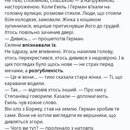
Не тією, спокійною, сільською — а напруженою,
настороженою. Коли Еміль і Герман в’їхали на
головну вулицю, розмови стихли. Люди, що стояли
біля колодязя, замовкли. Жінка з кошиком
зупинилася, міцніше притиснувши його до грудей.
Хтось повільно зачинив двері.
— Дивись… — прошепотів Герман.
Селяни
впізнавали їх
.
Не одразу, але впевнено. Хтось нахилив голову,
хтось перехрестився, хтось дивився з недовірою. І в
цих поглядах було щось нове — не страх перед
мечами, а
розгубленість
.
— Це ж вони… — тихо сказала стара жінка. — Ті, що
каравани водили.
— Так… — відповів хтось інший. — Про них у
Степанівці говорили. Казали — допомагають.
Еміль чув кожне слово.
Він зліз з Борику, став на землю. Герман зробив те
саме. Вони не хотіли виглядати як вершники, що
дивляться згори.
— Чого ви тут? — пролунало з натовпу.