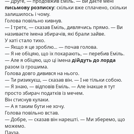
— Друге, — продовжив Еміль. — Ви даєте мені
письмову розписку
: скільки вже сплачено, скільки
залишилось і чому.
Голова повільно кивнув.
— І третє, — сказав Еміль, дивлячись прямо. — Ви
називаєте імена збирачів, які брали зайве.
У хаті стало тихо.
— Якщо я це зроблю… — почав голова.
— Я не обіцяю, що їх покарають, — перебив Еміль.
— Але я обіцяю, що ці імена
дійдуть до лорда
разом із грошима.
Голова довго дивився на нього.
— Ти ризикуєш, — сказав він. — І не тільки собою.
— Я знаю, — відповів Еміль. — Але інакше я тут
просто збирач податків із мечем.
Він стиснув кулаки.
— А я таким бути не хочу.
Голова повільно встав.
— Добре, — сказав він нарешті. — Ми зберемо, що
можемо.
Пауза.