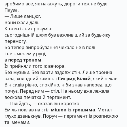
зробимо все, як накажуть, дороги теж не буде.
Пауза.
— Лише ланцюг.
Вони їхали далі.
Кожен із них розумів:
сьогоднішній шлях був важливіший за будь-яку
перемогу.
Бо тепер випробування чекало не в полі
і не з мечем у руці,
а
перед троном
.
Їх прийняли того ж вечора.
Без музики. Без варти вздовж стін. Лише тронна
зала, холодний камінь і
Сигрид Білий
, який чекав.
Він сидів рівно, спокійно, ніби знав наперед, що
почує. Перед ним — стіл. На ньому вже лежала
воскова печатка й пергамент.
— Підійдіть, — сказав він коротко.
Еміль поклав на стіл
мішок із грошима
. Метал
глухо дзенькнув. Поруч — пергамент із розпискою
та іменами.