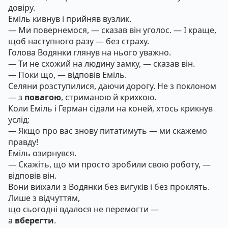
довіру.
Еміль кивнув і прийняв вузлик.
— Ми повернемося, — сказав він уголос. — І краще,
щоб наступного разу — без страху.
Голова Водянки глянув на нього уважно.
— Ти не схожий на людину замку, — сказав він.
— Поки що, — відповів Еміль.
Селяни розступилися, даючи дорогу. Не з поклоном
— з
повагою
, стриманою й крихкою.
Коли Еміль і Герман сідали на коней, хтось крикнув
услід:
— Якщо про вас знову питатимуть — ми скажемо
правду!
Еміль озирнувся.
— Скажіть, що ми просто зробили свою роботу, —
відповів він.
Вони виїхали з Водянки без вигуків і без проклять.
Лише з відчуттям,
що сьогодні вдалося не перемогти —
а
вберегти
.