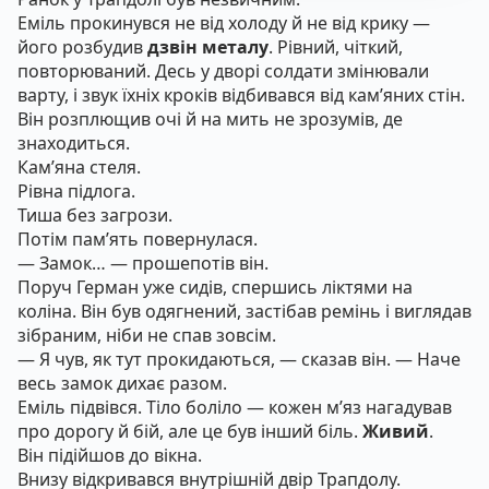
Еміль прокинувся не від холоду й не від крику —
його розбудив
дзвін металу
. Рівний, чіткий,
повторюваний. Десь у дворі солдати змінювали
варту, і звук їхніх кроків відбивався від кам’яних стін.
Він розплющив очі й на мить не зрозумів, де
знаходиться.
Кам’яна стеля.
Рівна підлога.
Тиша без загрози.
Потім пам’ять повернулася.
— Замок… — прошепотів він.
Поруч Герман уже сидів, спершись ліктями на
коліна. Він був одягнений, застібав ремінь і виглядав
зібраним, ніби не спав зовсім.
— Я чув, як тут прокидаються, — сказав він. — Наче
весь замок дихає разом.
Еміль підвівся. Тіло боліло — кожен м’яз нагадував
про дорогу й бій, але це був інший біль.
Живий
.
Він підійшов до вікна.
Внизу відкривався внутрішній двір Трапдолу.