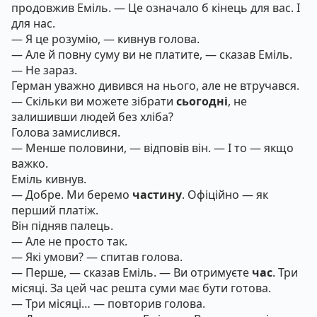
продовжив Еміль. — Це означало б кінець для вас. І
для нас.
— Я це розумію, — кивнув голова.
— Але й повну суму ви не платите, — сказав Еміль.
— Не зараз.
Герман уважно дивився на нього, але не втручався.
— Скільки ви можете зібрати
сьогодні
, не
залишивши людей без хліба?
Голова замислився.
— Менше половини, — відповів він. — І то — якщо
важко.
Еміль кивнув.
— Добре. Ми беремо
частину
. Офіційно — як
перший платіж.
Він підняв палець.
— Але не просто так.
— Які умови? — спитав голова.
— Перше, — сказав Еміль. — Ви отримуєте
час
. Три
місяці. За цей час решта суми має бути готова.
— Три місяці… — повторив голова.