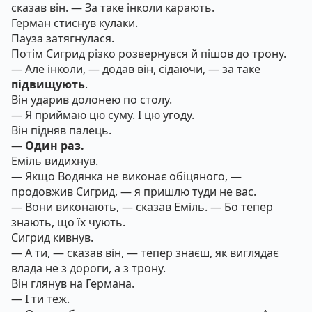
сказав він. — За таке інколи карають.
Герман стиснув кулаки.
Пауза затягнулася.
Потім Сигрид різко розвернувся й пішов до трону.
— Але інколи, — додав він, сідаючи, — за таке
підвищують
.
Він ударив долонею по столу.
— Я приймаю цю суму. І цю угоду.
Він підняв палець.
—
Один раз.
Еміль видихнув.
— Якщо Водянка не виконає обіцяного, —
продовжив Сигрид, — я пришлю туди не вас.
— Вони виконають, — сказав Еміль. — Бо тепер
знають, що їх чують.
Сигрид кивнув.
— А ти, — сказав він, — тепер знаєш, як виглядає
влада не з дороги, а з трону.
Він глянув на Германа.
— І ти теж.