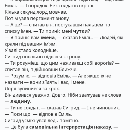
Еміль. — І порядок. Без солдатів і крові.
Кілька секунд лорд мовчав.
Потім узяв пергамент знову.
— А це? — спитав він, постукавши пальцем по
списку імен. — Ти приніс мені
чутки
?
— Я приніс вам
імена
, — сказав Еміль. — Людей, які
крали під вашим ім’ям.
У залі стало холодніше.
Сигрид повільно підвівся з трону.
— Ти розумієш, що цим наживаєш собі ворогів? —
спитав він, підійшовши ближче.
— Розумію, — відповів Еміль. — Але якщо їх не
назвати — вони з’їдять і вас, і мене.
Лорд зупинився за крок.
Він дивився уважно. Довго. Ніби зважував не слова
—
людину
.
— Ти не солдат, — сказав Сигрид. — І не чиновник.
— Поки що, — відповів Еміль.
Сигрид усміхнувся ледь помітно.
— Це була
самовільна інтерпретація наказу
, —