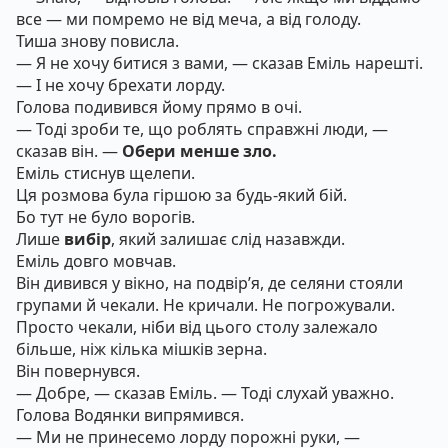
все — ми помремо не від меча, а від голоду.
Тиша знову повисла.
— Я не хочу битися з вами, — сказав Еміль нарешті.
— І не хочу брехати лорду.
Голова подивився йому прямо в очі.
— Тоді зроби те, що роблять справжні люди, —
сказав він. —
Обери менше зло.
Еміль стиснув щелепи.
Ця розмова була гіршою за будь-який бій.
Бо тут не було ворогів.
Лише
вибір
, який залишає слід назавжди.
Еміль довго мовчав.
Він дивився у вікно, на подвір’я, де селяни стояли
групами й чекали. Не кричали. Не погрожували.
Просто чекали, ніби від цього столу залежало
більше, ніж кілька мішків зерна.
Він повернувся.
— Добре, — сказав Еміль. — Тоді слухай уважно.
Голова Водянки випрямився.
— Ми не принесемо лорду порожні руки, —