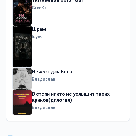
Ты обещал остаться.
GrenKa
Шрам
Інуся
Невест для Бога
Владислав
В степи никто не услышит твоих
криков(дилогия)
Владислав