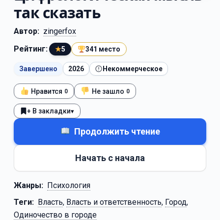
так сказать
Автор:
zingerfox
Рейтинг:
★
5
341 место
Завершено
2026
Некоммерческое
Нравится
Не зашло
0
0
+ В закладки
▾
Продолжить чтение
Начать с начала
Жанры:
Психология
Теги:
Власть
,
Власть и ответственность
,
Город
,
Одиночество в городе