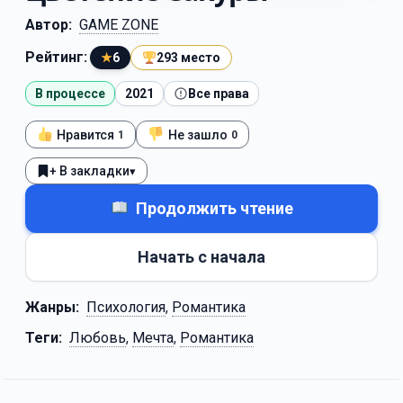
Автор:
GAME ZONE
Рейтинг:
★
6
293 место
В процессе
2021
Все права
Нравится
Не зашло
1
0
+ В закладки
▾
Продолжить чтение
Начать с начала
Жанры:
Психология
,
Романтика
Теги:
Любовь
,
Мечта
,
Романтика