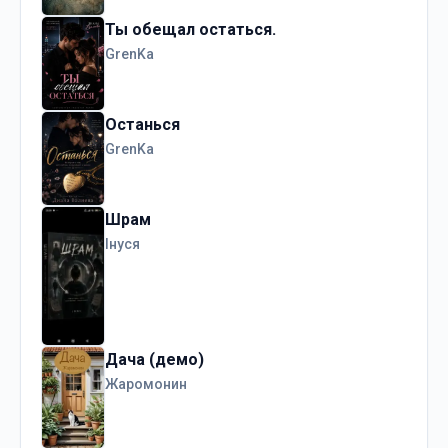
Ты обещал остаться.
GrenKa
Останься
GrenKa
Шрам
Інуся
Дача (демо)
Жаромонин