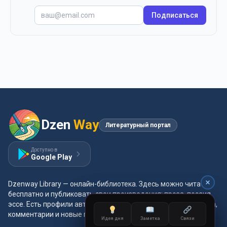
Подписаться
Dzen
Way
Литературный портал
Доступно в
Google Play
Dzenway Library — онлайн-библиотека. Здесь можно читать
бесплатно и публиковать свои произведения: проза, поэзия,
эссе. Есть профили авторов, жанры и метки, удобная читалка,
комментарии и новые главы каждый день.
Идея дня
Заметка
Связи
Идея дня
Заметка
Связи