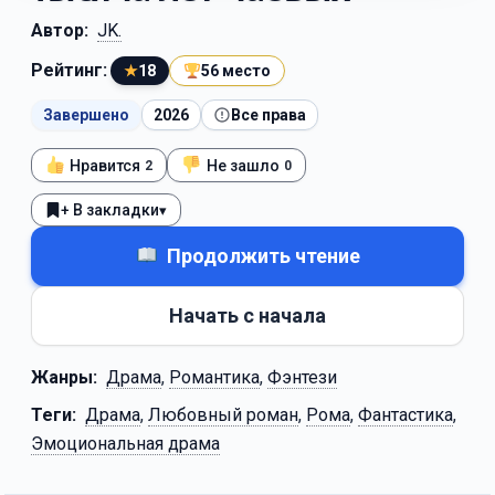
Автор:
JK.
Рейтинг:
★
18
56 место
Завершено
2026
Все права
Нравится
Не зашло
2
0
+ В закладки
▾
Продолжить чтение
Начать с начала
Жанры:
Драма
,
Романтика
,
Фэнтези
Теги:
Драма
,
Любовный роман
,
Рома
,
Фантастика
,
Эмоциональная драма