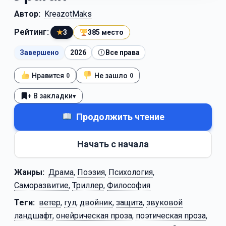
Автор:
KreazotMaks
Рейтинг:
★
3
385 место
Завершено
2026
Все права
Нравится
Не зашло
0
0
+ В закладки
▾
Продолжить чтение
Начать с начала
Жанры:
Драма
,
Поэзия
,
Психология
,
Саморазвитие
,
Триллер
,
Философия
Теги:
ветер
,
гул
,
двойник
,
защита
,
звуковой
ландшафт
,
онейрическая проза
,
поэтическая проза
,