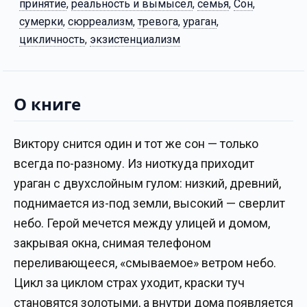
принятие
,
реальность и вымысел
,
семья
,
Сон
,
сумерки
,
сюрреализм
,
тревога
,
ураган
,
цикличность
,
экзистенциализм
О книге
Виктору снится один и тот же сон — только
всегда по-разному. Из ниоткуда приходит
ураган с двухслойным гулом: низкий, древний,
поднимается из-под земли, высокий — сверлит
небо. Герой мечется между улицей и домом,
закрывая окна, снимая телефоном
переливающееся, «смываемое» ветром небо.
Цикл за циклом страх уходит, краски туч
становятся золотыми, а внутри дома появляется